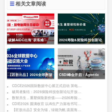
相关文章阅读
破解AIDC出海“获客难”
2026寿险&财险科技创新论
CDCE2026数据中心展
坛圆满举办
以“算电协同”重构全球算力
供应链
【匠歆出品】2026全球数据
CSDI峰会开启：Agentic
中心基础设施大会首发｜院
AI 落地应用的黄金期，智能
CDCE2026国际数据中心展正式启动 算电协同驱动产业升级 搭建全球合作平台
破局者集结：2026保险科技创新论坛开放“数智共生”最佳实践案例征集
士领衔，100+头部企业已确
系统重塑生产力
数智共生，重塑保险新价值——2026寿险&财险科技创新论坛即将启幕
认，500人齐聚上海
CDIE2026 圆满收官 以AI生产力落地书写数字化转型新答卷
【匠歆出品】安全为锚，绿能为帆:直面海事网络安全与绿色航运的双重挑战@The ArtiMaritime Day 2026匠歆海事攻坚日 | 5月29日·上海