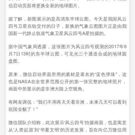
信启动页面将更换全新的地球图片。
据了解，新图展示的是高清东半球云图。今天是我国风云
四号卫星在轨交付的日子，新换的气象云图图片正是由我
国新一代静止轨道气象卫星风云四号A星拍摄的。
据中国气象局透露，这张图片为风云四号观测的2017年6
月7日13时的东半球云图，可见光三个通道合成的地球圆
盘图。
原来，微信启动界面所用的素材是著名的“蓝色弹珠”，这
也是NASA在全世界范围公开的第一张完整的地球照片，
画面中所显示的是非洲大陆上空视角。
有网友调侃：“我们不用再天天看非洲，未来几天可以看到
祖国全貌了！”
微信团队介绍称，此次展示‘风云四号’拍摄画面，也是寓意
从‘人类起源’到‘华夏文明’的历史发展，旨在向亿万微信用