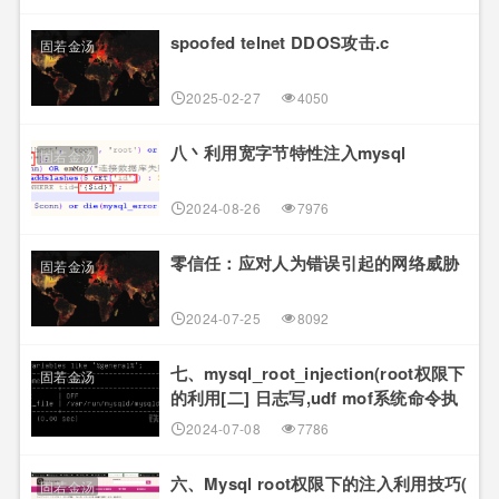
spoofed telnet DDOS攻击.c
固若金汤
2025-02-27
4050
八丶利用宽字节特性注入mysql
固若金汤
2024-08-26
7976
零信任：应对人为错误引起的网络威胁
固若金汤
2024-07-25
8092
七、mysql_root_injection(root权限下
固若金汤
的利用[二] 日志写,udf mof系统命令执
行[提权])
2024-07-08
7786
六、Mysql root权限下的注入利用技巧(
固若金汤