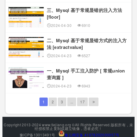
三、Mysql 基于常规显错的注入方法
固若金汤
[floor]
2024-04-30
6910
二、Mysql 基于常规显错方式的注入方
固若金汤
法 [extractvalue]
2024-04-23
6527
一、Mysql 手工注入防护 [ 常规union
固若金汤
查询篇 ]
2024-04-23
6943
1
2
3
...
17
Copyright 2013-2024 www.tiejiang.org ©All Rights Reserved.版权所有，未
经授权禁止复制或建立镜像，违者必究！
豫ICP备13013491号
豫公网安备 41078202000057号