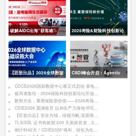
破解AIDC出海“获客难”
2026寿险&财险科技创新论
CDCE2026数据中心展
坛圆满举办
以“算电协同”重构全球算力
供应链
【匠歆出品】2026全球数据
CSDI峰会开启：Agentic
中心基础设施大会首发｜院
AI 落地应用的黄金期，智能
CDCE2026国际数据中心展正式启动 算电协同驱动产业升级 搭建全球合作平台
破局者集结：2026保险科技创新论坛开放“数智共生”最佳实践案例征集
士领衔，100+头部企业已确
系统重塑生产力
数智共生，重塑保险新价值——2026寿险&财险科技创新论坛即将启幕
认，500人齐聚上海
CDIE2026 圆满收官 以AI生产力落地书写数字化转型新答卷
【匠歆出品】安全为锚，绿能为帆:直面海事网络安全与绿色航运的双重挑战@The ArtiMaritime Day 2026匠歆海事攻坚日 | 5月29日·上海
TLS/SSL 证书有效期 200 天新政首发，2026 亚数TrustAsia CaaS 2.0 发布会邀您见证！
倒计时42天！CDIE2026“将AI，转化为生产力”峰会启幕在即！