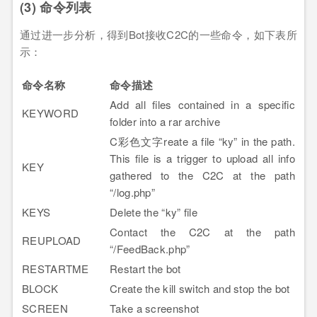
(3) 命令列表
通过进一步分析，得到Bot接收C2C的一些命令，如下表所
示：
命令名称
命令描述
Add all files contained in a specific
KEYWORD
folder into a rar archive
C彩色文字reate a file “ky” in the path.
This file is a trigger to upload all info
KEY
gathered to the C2C at the path
“/log.php”
KEYS
Delete the “ky” file
Contact the C2C at the path
REUPLOAD
“/FeedBack.php”
RESTARTME
Restart the bot
BLOCK
Create the kill switch and stop the bot
SCREEN
Take a screenshot