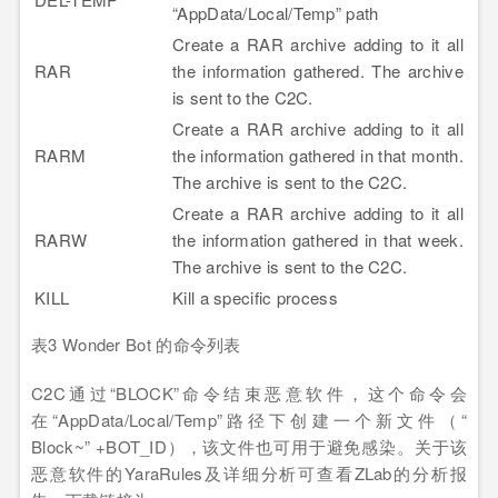
“AppData/Local/Temp” path
Create a RAR archive adding to it all
RAR
the information gathered. The archive
is sent to the C2C.
Create a RAR archive adding to it all
RARM
the information gathered in that month.
The archive is sent to the C2C.
Create a RAR archive adding to it all
RARW
the information gathered in that week.
The archive is sent to the C2C.
KILL
Kill a specific process
表3 Wonder Bot 的命令列表
C2C通过“BLOCK”命令结束恶意软件，这个命令会
在“AppData/Local/Temp”路径下创建一个新文件（“
Block~” +BOT_ID），该文件也可用于避免感染。关于该
恶意软件的YaraRules及详细分析可查看ZLab的分析报