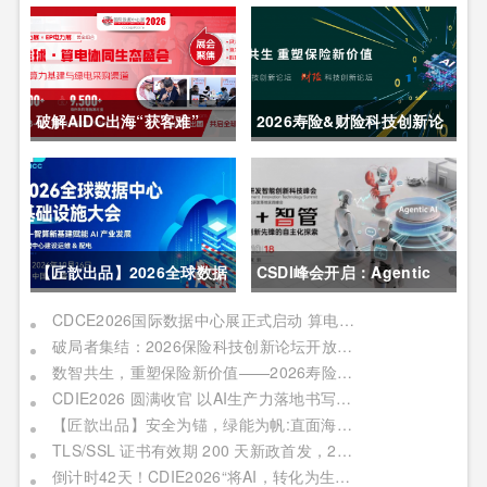
破解AIDC出海“获客难”
2026寿险&财险科技创新论
CDCE2026数据中心展
坛圆满举办
以“算电协同”重构全球算力
供应链
【匠歆出品】2026全球数据
CSDI峰会开启：Agentic
中心基础设施大会首发｜院
AI 落地应用的黄金期，智能
CDCE2026国际数据中心展正式启动 算电协同驱动产业升级 搭建全球合作平台
破局者集结：2026保险科技创新论坛开放“数智共生”最佳实践案例征集
士领衔，100+头部企业已确
系统重塑生产力
数智共生，重塑保险新价值——2026寿险&财险科技创新论坛即将启幕
认，500人齐聚上海
CDIE2026 圆满收官 以AI生产力落地书写数字化转型新答卷
【匠歆出品】安全为锚，绿能为帆:直面海事网络安全与绿色航运的双重挑战@The ArtiMaritime Day 2026匠歆海事攻坚日 | 5月29日·上海
TLS/SSL 证书有效期 200 天新政首发，2026 亚数TrustAsia CaaS 2.0 发布会邀您见证！
倒计时42天！CDIE2026“将AI，转化为生产力”峰会启幕在即！