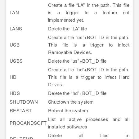
Create a file “LA” in the path. This file
LAN
is a trigger to a feature not
implemented yet.
LANS
Delete the “LA” file
Create a file “us”+BOT_ID in the path.
USB
This file is a trigger to infect
Removable Devices.
USBS
Delete the “us”+BOT_ID file
Create a file “hd”+BOT_ID in the path.
HD
This file is a trigger to infect Hard
Drives.
HDS
Delete the “hd”+BOT_ID file
SHUTDOWN
Shutdown the system
RESTART
Reboot the system
List all active processes and all
PROCANDSOFT
installed softwares
Delete all files in
DEL-TEMP