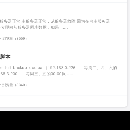
服务器正常 主服务器正常，从服务器故障 因为在向主服务器
会立即向从服务器同步数据，如果 ......
浏览量（8559）
份脚本
te_full_backup_doc.bat（192.168.0.226——每周二、四、六的
68.3.200——每周三、五的00:00执 ......
浏览量（8340）