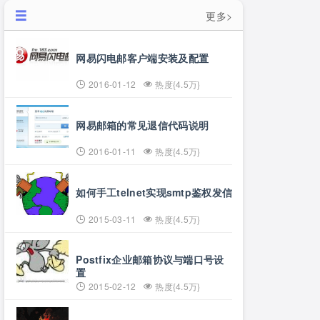
更多>
网易闪电邮客户端安装及配置
2016-01-12
热度{4.5万}
网易邮箱的常见退信代码说明
2016-01-11
热度{4.5万}
如何手工telnet实现smtp鉴权发信
2015-03-11
热度{4.5万}
Postfix企业邮箱协议与端口号设
置
2015-02-12
热度{4.5万}