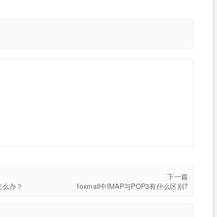
下一篇
了怎么办？
foxmail中IMAP与POP3有什么区别?