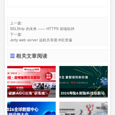
上一篇:
SSLStrip 的未来 —— HTTPS 前端劫持
下一篇:
Jetty web server 远程共享缓冲区泄漏
相关文章阅读
破解AIDC出海“获客难”
2026寿险&财险科技创新论
CDCE2026数据中心展
坛圆满举办
以“算电协同”重构全球算力