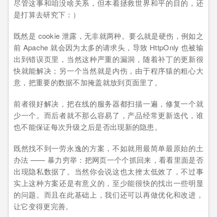
尽管这事和咱没啥关系，但本着拯救世界和平的目的，还
是打算去研究下：）
既然是 cookie 泄露，无非就两种。要么就是硬伤，例如之
前 Apache 就会因为太多的请求头，导致 HttpOnly 也被输
出到错误页里，当然这种严重的漏洞，随着补丁的更新很
快就能解决；另一个当然就是内伤，由于程序猿的粗心大
意，把重要的数据不加掩盖就放到页面里了。
前者很好解决，把在线的服务器都扫描一遍，修复一个就
少一个。而后者就不那么容易了，产品经常更新迭代，谁
也不能保证每次升级之后是否出现新的隐患。
既然找不到一劳永逸的方案，不如就用最简单最原始的土
办法 —— 暴力穷举：把网页一个个抓回来，看看里面是否
出现隐私数据了。当然你会说这也太挫太低效了，不过事
实上这种方案还是有意义的，至少能很快的找出一些明显
的问题。而且在此基础上，我们还可以再做优化和改进，
让它变得更完善。