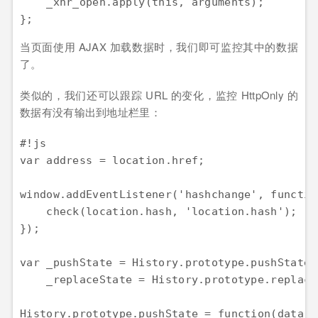
    _xhr_open.apply(this, arguments);

当页面使用 AJAX 加载数据时，我们即可监控其中的数据
了。
类似的，我们还可以跟踪 URL 的变化，监控 HttpOnly 的
数据有没有输出到地址栏里：
#!js

var address = location.href;

window.addEventListener('hashchange', function
    check(location.hash, 'location.hash');

});

var _pushState = History.prototype.pushState,

    _replaceState = History.prototype.replaceS
History.prototype.pushState = function(data, 