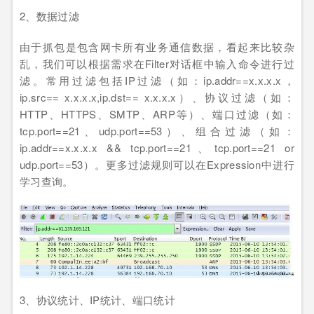
2、数据过滤
由于抓包是包含网卡所有业务通信数据，看起来比较杂
乱，我们可以根据需求在Filter对话框中输入命令进行过
滤。常用过滤包括IP过滤（如：ip.addr==x.x.x.x，
ip.src== x.x.x.x,ip.dst== x.x.x.x）、协议过滤（如：
HTTP、HTTPS、SMTP、ARP等）、端口过滤（如：
tcp.port==21、udp.port==53）、组合过滤（如：
ip.addr==x.x.x.x && tcp.port==21、tcp.port==21 or
udp.port==53）。更多过滤规则可以在Expression中进行
学习查询。
3、协议统计、IP统计、端口统计