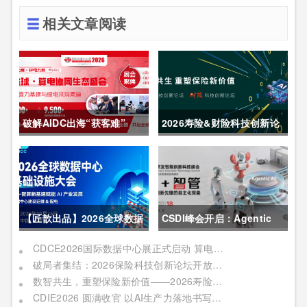
相关文章阅读
破解AIDC出海“获客难”
2026寿险&财险科技创新论
CDCE2026数据中心展
坛圆满举办
以“算电协同”重构全球算力
供应链
【匠歆出品】2026全球数据
CSDI峰会开启：Agentic
中心基础设施大会首发｜院
AI 落地应用的黄金期，智能
CDCE2026国际数据中心展正式启动 算电协同驱动产业升级 搭建全球合作平台
破局者集结：2026保险科技创新论坛开放“数智共生”最佳实践案例征集
士领衔，100+头部企业已确
系统重塑生产力
数智共生，重塑保险新价值——2026寿险&财险科技创新论坛即将启幕
认，500人齐聚上海
CDIE2026 圆满收官 以AI生产力落地书写数字化转型新答卷