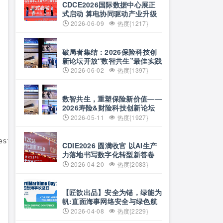
CDCE2026国际数据中心展正
式启动 算电协同驱动产业升级
搭建全球合作平台
2026-06-09
热度{1217}
破局者集结：2026保险科技创
新论坛开放“数智共生”最佳实践
案例征集
2026-06-02
热度{1397}
数智共生，重塑保险新价值——
2026寿险&财险科技创新论坛
即将启幕
2026-05-11
热度{1927}
4.test.org) ........   //服务器准备就绪

CDIE2026 圆满收官 以AI生产
力落地书写数字化转型新答卷
2026-04-20
热度{2083}
【匠歆出品】安全为锚，绿能为
帆:直面海事网络安全与绿色航
运的双重挑战@The
2026-04-08
热度{2229}
ArtiMaritime Day 2026匠歆海