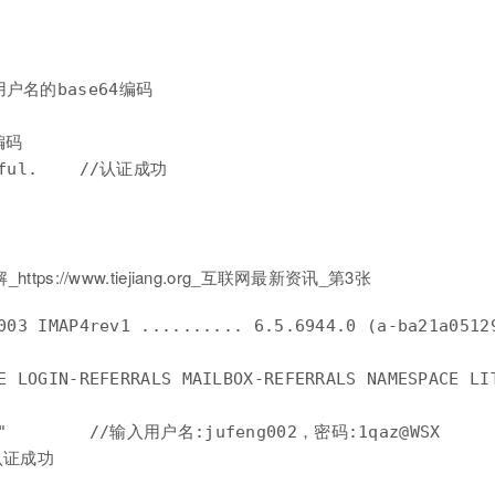
入用户名的base64编码

码

2003 IMAP4rev1 .......... 6.5.6944.0 (a-ba21a051
E LOGIN-REFERRALS MAILBOX-REFERRALS NAMESPACE LIT
SX"        //输入用户名:jufeng002，密码:1qaz@WSX
