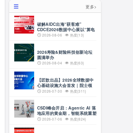
更多>
破解AIDC出海“获客难”
CDCE2026数据中心展以“算电
协同”重构全球算力供应链
2026-08-06
热度{13}
2026寿险&财险科技创新论坛
圆满举办
2026-08-04
热度{63}
【匠歆出品】2026全球数据中
心基础设施大会首发｜院士领
衔，100+头部企业已确认，
2026-07-30
热度{311}
500人齐聚上海
CSDI峰会开启：Agentic AI 落
地应用的黄金期，智能系统重塑
生产力
2026-07-06
热度{824}