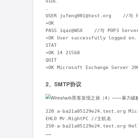
UIDL

.

USER jufeng001@test.org    //与
+OK

PASS 1qaz@WSX    //与 POP3 Serv
+OK User successfully logged on
STAT

+OK 14 21568

QUIT

2、SMTP协议
220 a-ba21a05129e24.test.org Mi
EHLO Mr.RightPC //主机名

250-a-ba21a05129e24.test.org Hel
……
