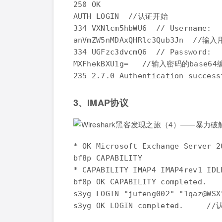
250 OK

AUTH LOGIN  //认证开始

334 VXNlcm5hbWU6  // Username:

anVmZW5nMDAxQHRlc3Qub3Jn  //输
334 UGFzc3dvcmQ6  // Password:

MXFhekBXU1g=   //输入密码的base64编
3、IMAP协议
* OK Microsoft Exchange Server 
bf8p CAPABILITY

* CAPABILITY IMAP4 IMAP4rev1 IDL
bf8p OK CAPABILITY completed.

s3yg LOGIN "jufeng002" "1qaz@W