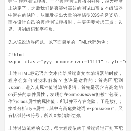
弹”-- 模糊测试模板。一个模糊测试模板的好坏，很大程度
上决定了，之后我们是否能够高效的测试出富文本编辑器
中潜在的缺陷，从而发掘出大量的存储型XSS构造姿势。
而在设计自己的模糊测试模板时，主要需要考虑三点：边
界、进制编码和字符集。
先来说说边界问题。以下面简单的HTML代码为例：
#!html

上述HTML标记语言文本传给后端富文本编辑器的时候，
程序会如何过滤和解析？也许是这样的：首先匹配到
<span，进入其属性值过滤的逻辑，首先是否含有高危的
on开头的事件属性，发现存在onmouseover但被”,”包裹，
作为class属性的属性值，所以并不存在危险，于是放行；
接着分析style属性，其中有高危关键词”expression()”，又
有括弧特殊符号，所以直接清除过滤。
上述过滤流程的实现，很大程度依赖于后端通过正则匹配