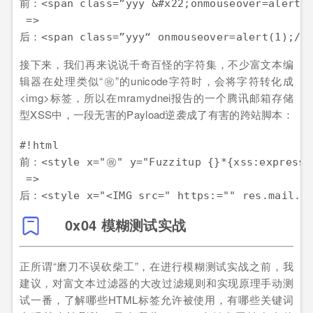
前：<span class=”yyy &#x22;onmouseover=alert(1
 =>

接下来，我们再来说说千奇百怪的字符集，不少富文本编
辑器在处理类似“㊗”的unicode字符时，会将字符转化成
<img>标签，所以在mramydnei报告的一个腾讯邮箱存储
型XSS中，一段无害的Payload逆袭成了有害的跨站脚本：
#!html

前：<style x="㊗" y="Fuzzitup {}*{xss:expressio
 =>

0x04 模糊测试实战
正所谓“磨刀不误砍柴工”，在进行模糊测试实战之前，我
建议，对富文本过滤器的大改过滤规则和实现原理手动测
试一番，了解哪些HTML标签允许被使用，有哪些关键词