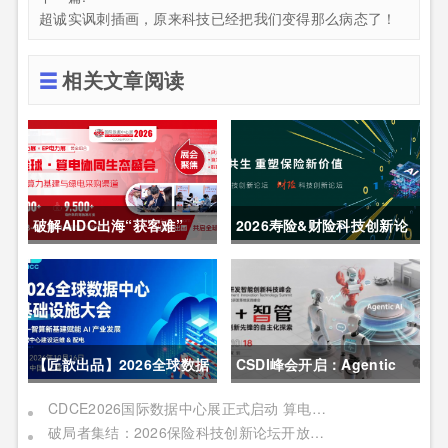
超诚实讽刺插画，原来科技已经把我们变得那么病态了！
相关文章阅读
破解AIDC出海“获客难”
2026寿险&财险科技创新论
CDCE2026数据中心展
坛圆满举办
以“算电协同”重构全球算力
供应链
【匠歆出品】2026全球数据
CSDI峰会开启：Agentic
中心基础设施大会首发｜院
AI 落地应用的黄金期，智能
CDCE2026国际数据中心展正式启动 算电协同驱动产业升级 搭建全球合作平台
破局者集结：2026保险科技创新论坛开放“数智共生”最佳实践案例征集
士领衔，100+头部企业已确
系统重塑生产力