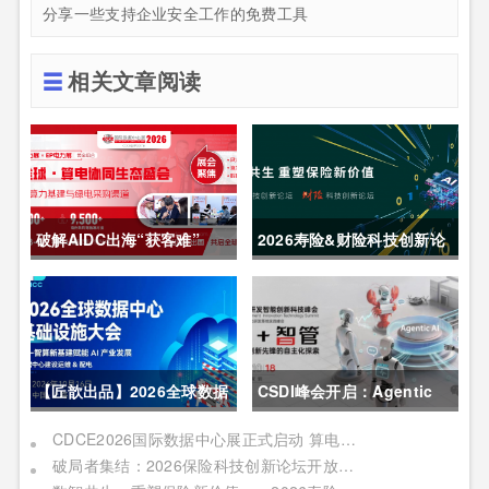
分享一些支持企业安全工作的免费工具
相关文章阅读
破解AIDC出海“获客难”
2026寿险&财险科技创新论
CDCE2026数据中心展
坛圆满举办
以“算电协同”重构全球算力
供应链
【匠歆出品】2026全球数据
CSDI峰会开启：Agentic
中心基础设施大会首发｜院
AI 落地应用的黄金期，智能
CDCE2026国际数据中心展正式启动 算电协同驱动产业升级 搭建全球合作平台
破局者集结：2026保险科技创新论坛开放“数智共生”最佳实践案例征集
士领衔，100+头部企业已确
系统重塑生产力