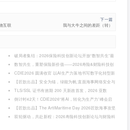
下一篇
物互联
我与大牛之间的差距（转）
破局者集结：2026保险科技创新论坛开放“数智共生”最
佳实践案例征集
数智共生，重塑保险新价值——2026寿险&财险科技创
新论坛即将启幕
CDIE2026 圆满收官 以AI生产力落地书写数字化转型新
答卷
【匠歆出品】安全为锚，绿能为帆:直面海事网络安全与
绿色航运的双重挑战@The ArtiMaritime Day 2026匠歆海
TLS/SSL 证书有效期 200 天新政首发，2026 亚数
事攻坚日 | 5月29日·上海
TrustAsia CaaS 2.0 发布会邀您见证！
倒计时42天！CDIE2026“将AI，转化为生产力”峰会启
幕在即！
【匠歆出品】The ArtiMaritime Day 2026匠歆海事攻坚
日 | 5月28日·上海
双轮驱动，共赴新程：2026寿险科技创新论坛与财险科
技创新论坛 7月在京启幕