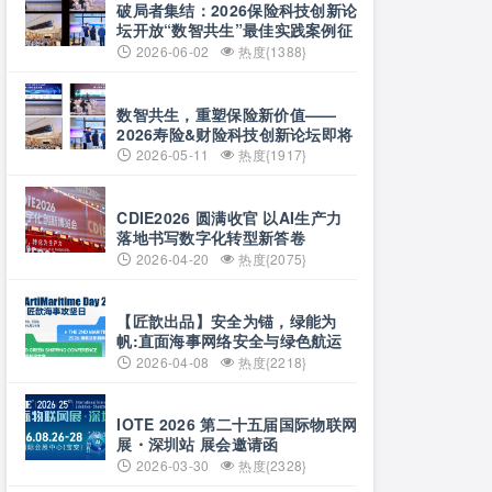
破局者集结：2026保险科技创新论
坛开放“数智共生”最佳实践案例征
集
2026-06-02
热度{1388}
数智共生，重塑保险新价值——
2026寿险&财险科技创新论坛即将
启幕
2026-05-11
热度{1917}
CDIE2026 圆满收官 以AI生产力
落地书写数字化转型新答卷
2026-04-20
热度{2075}
【匠歆出品】安全为锚，绿能为
帆:直面海事网络安全与绿色航运
的双重挑战@The ArtiMaritime
2026-04-08
热度{2218}
Day 2026匠歆海事攻坚日 | 5月29
日·上海
IOTE 2026 第二十五届国际物联网
展・深圳站 展会邀请函
2026-03-30
热度{2328}