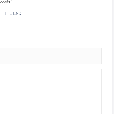
orter
THE END