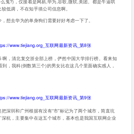
什么鬼?)，仅接着是网易,华为,谷歌,微软,美团。都是牛逼哄
比较低调，不在知乎填公司信息啊。
少，想去华为的单身狗们需要好好考虑一下了。
85 啊，清北复交浙全部上榜，俨然中国大学排行榜。看来知
以看到，我科(倒数第三个)的男女比在这几个里面确实感人，
把深圳和广州根据有没有“市”标记为了两个城市，简直坑
广深杭，主要集中在这五个城市，基本也是我国互联网企业