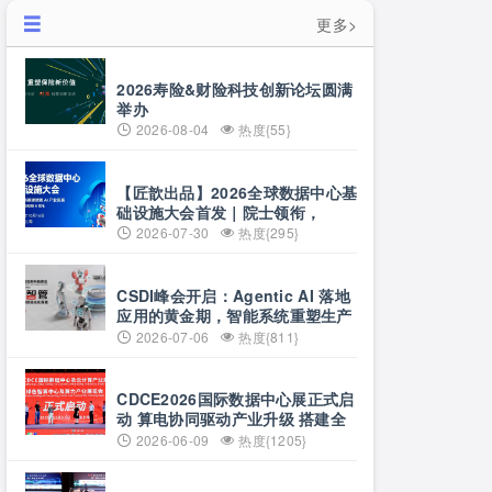
更多>
2026寿险&财险科技创新论坛圆满
举办
2026-08-04
热度{55}
【匠歆出品】2026全球数据中心基
础设施大会首发｜院士领衔，
100+头部企业已确认，500人齐聚
2026-07-30
热度{295}
上海
CSDI峰会开启：Agentic AI 落地
应用的黄金期，智能系统重塑生产
力
2026-07-06
热度{811}
CDCE2026国际数据中心展正式启
动 算电协同驱动产业升级 搭建全
球合作平台
2026-06-09
热度{1205}