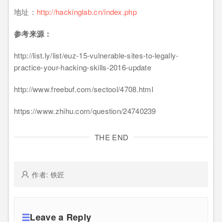
地址：
http://hackinglab.cn/index.php
参考来源：
http://list.ly/list/euz-15-vulnerable-sites-to-legally-
practice-your-hacking-skills-2016-update
http://www.freebuf.com/sectool/4708.html
https://www.zhihu.com/question/24740239
THE END
作者: 铁匠
Leave a Reply