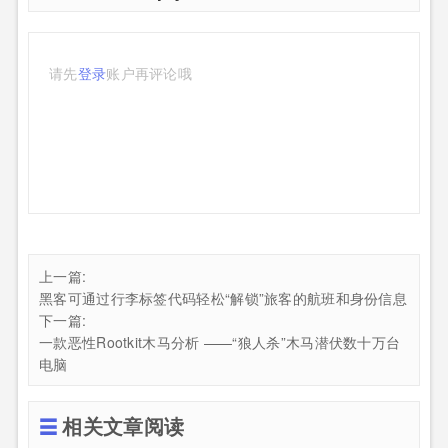
请先
登录
账户再评论哦
上一篇:
黑客可通过行李标签代码轻松“解锁”旅客的航班和身份信息
下一篇:
一款恶性Rootkit木马分析 ——“狼人杀”木马潜伏数十万台
电脑
相关文章阅读