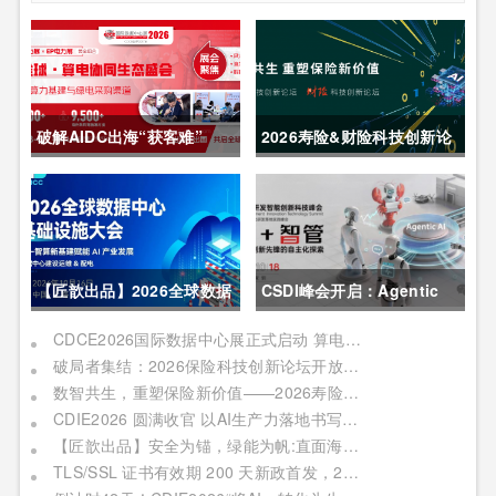
破解AIDC出海“获客难”
2026寿险&财险科技创新论
CDCE2026数据中心展
坛圆满举办
以“算电协同”重构全球算力
供应链
【匠歆出品】2026全球数据
CSDI峰会开启：Agentic
中心基础设施大会首发｜院
AI 落地应用的黄金期，智能
CDCE2026国际数据中心展正式启动 算电协同驱动产业升级 搭建全球合作平台
破局者集结：2026保险科技创新论坛开放“数智共生”最佳实践案例征集
士领衔，100+头部企业已确
系统重塑生产力
数智共生，重塑保险新价值——2026寿险&财险科技创新论坛即将启幕
认，500人齐聚上海
CDIE2026 圆满收官 以AI生产力落地书写数字化转型新答卷
【匠歆出品】安全为锚，绿能为帆:直面海事网络安全与绿色航运的双重挑战@The ArtiMaritime Day 2026匠歆海事攻坚日 | 5月29日·上海
TLS/SSL 证书有效期 200 天新政首发，2026 亚数TrustAsia CaaS 2.0 发布会邀您见证！