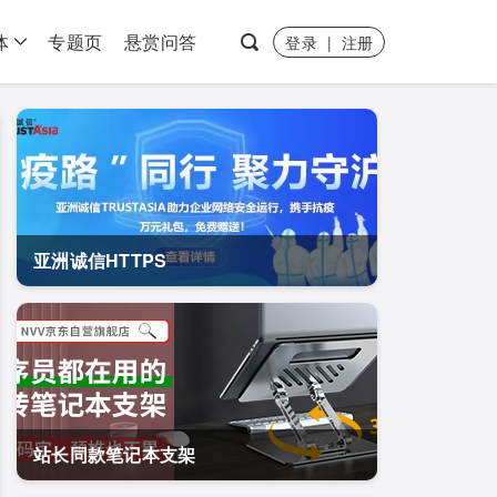
体
专题页
悬赏问答
登录
|
注册
亚洲诚信HTTPS
站长同款笔记本支架