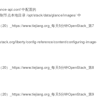
nce-api.conf 中配置的
本地目录 /opt/stack/data/glance/images/ 中
org/liberty/config-reference/content/configuring-image-