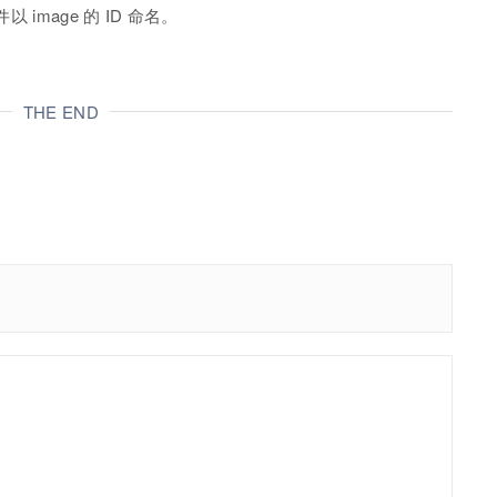
image 的 ID 命名。
THE END