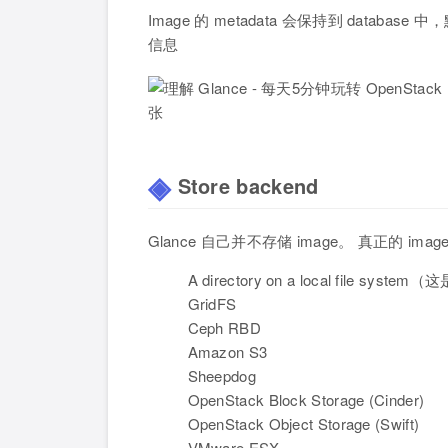
Image 的 metadata 会保持到 database
信息
Store backend
Glance 自己并不存储 image。 真正的 imag
A directory on a local file sys
GridFS
Ceph RBD
Amazon S3
Sheepdog
OpenStack Block Storage (Cinder)
OpenStack Object Storage (Swift)
VMware ESX