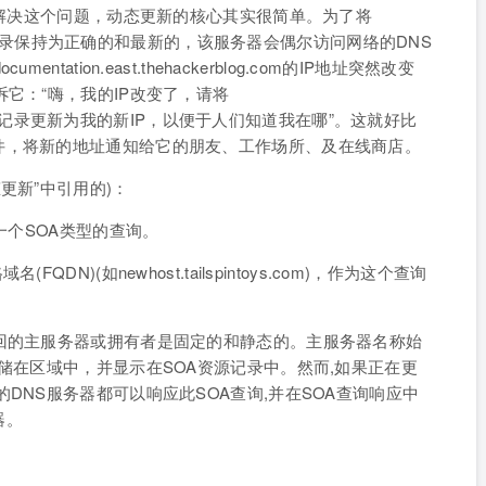
来解决这个问题，动态更新的核心其实很简单。为了将
rblog.com的记录保持为正确的和最新的，该服务器会偶尔访问网络的DNS
ation.east.thehackerblog.com的IP地址突然改变
它：“嗨，我的IP改变了，请将
blog.com的IP记录更新为我的新IP，以便于人们知道我在哪”。这就好比
件，将新的地址通知给它的朋友、工作场所、及在线商店。
更新”中引用的)：
一个SOA类型的查询。
N)(如newhost.tailspintoys.com)，作为这个查询
回的主服务器或拥有者是固定的和静态的。主服务器名称始
储在区域中，并显示在SOA资源记录中。然而,如果正在更
DNS服务器都可以响应此SOA查询,并在SOA查询响应中
器。
。