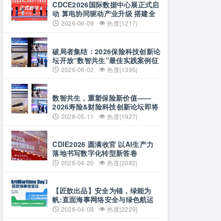
CDCE2026国际数据中心展正式启
动 算电协同驱动产业升级 搭建全
球合作平台
2026-06-09
热度{1217}
破局者集结：2026保险科技创新论
坛开放“数智共生”最佳实践案例征
集
2026-06-02
热度{1395}
数智共生，重塑保险新价值——
2026寿险&财险科技创新论坛即将
启幕
2026-05-11
热度{1927}
CDIE2026 圆满收官 以AI生产力
落地书写数字化转型新答卷
2026-04-20
热度{2082}
【匠歆出品】安全为锚，绿能为
帆:直面海事网络安全与绿色航运
的双重挑战@The ArtiMaritime
2026-04-08
热度{2229}
Day 2026匠歆海事攻坚日 | 5月29