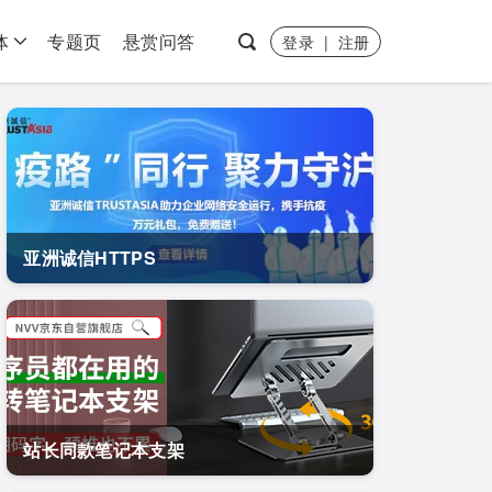
体
专题页
悬赏问答
登录
|
注册
亚洲诚信HTTPS
站长同款笔记本支架