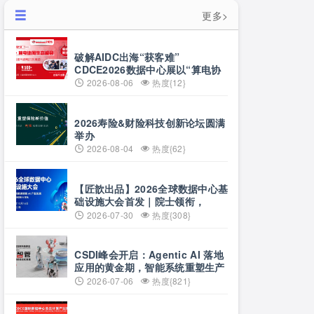
更多>
破解AIDC出海“获客难”
CDCE2026数据中心展以“算电协
同”重构全球算力供应链
2026-08-06
热度{12}
2026寿险&财险科技创新论坛圆满
举办
2026-08-04
热度{62}
【匠歆出品】2026全球数据中心基
础设施大会首发｜院士领衔，
100+头部企业已确认，500人齐聚
2026-07-30
热度{308}
上海
CSDI峰会开启：Agentic AI 落地
应用的黄金期，智能系统重塑生产
力
2026-07-06
热度{821}