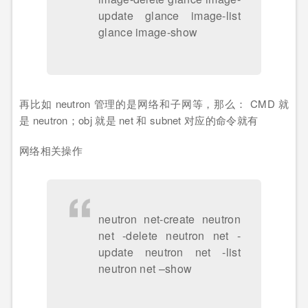
update glance image-list
glance image-show
再比如 neutron 管理的是网络和子网等，那么： CMD 就
是 neutron；obj 就是 net 和 subnet 对应的命令就有
网络相关操作
neutron net-create neutron
net -delete neutron net -
update neutron net -list
neutron net –show