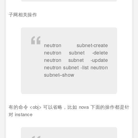
子网相关操作
neutron subnet-create
neutron subnet -delete
neutron subnet -update
neutron subnet -list neutron
subnet–show
有的命令 <obj> 可以省略，比如 nova 下面的操作都是针
对 instance