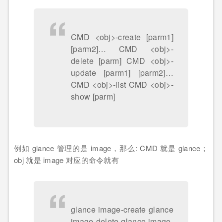
CMD <obj>-create [parm1]
[parm2]… CMD <obj>-
delete [parm] CMD <obj>-
update [parm1] [parm2]…
CMD <obj>-list CMD <obj>-
show [parm]
例如 glance 管理的是 image，那么: CMD 就是 glance；
obj 就是 image 对应的命令就有
glance image-create glance
image-delete glance image-