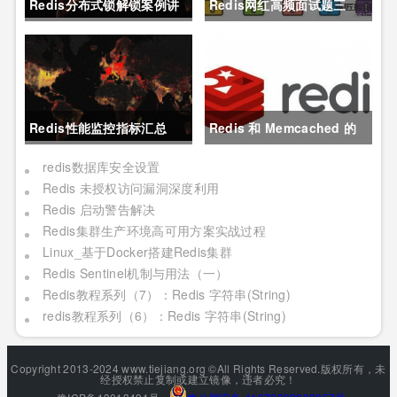
Redis分布式锁解锁案例讲
Redis网红高频面试题三
解
连：缓存穿透？缓存击穿？
缓存雪崩？
Redis性能监控指标汇总
Redis 和 Memcached 的
区别大吗？只选一个做缓存
redis数据库安全设置
Redis 未授权访问漏洞深度利用
我们该选哪个？
Redis 启动警告解决
Redis集群生产环境高可用方案实战过程
Linux_基于Docker搭建Redis集群
Redis Sentinel机制与用法（一）
Redis教程系列（7）：Redis 字符串(String)
redis教程系列（6）：Redis 字符串(String)
Copyright 2013-2024 www.tiejiang.org ©All Rights Reserved.版权所有，未
经授权禁止复制或建立镜像，违者必究！