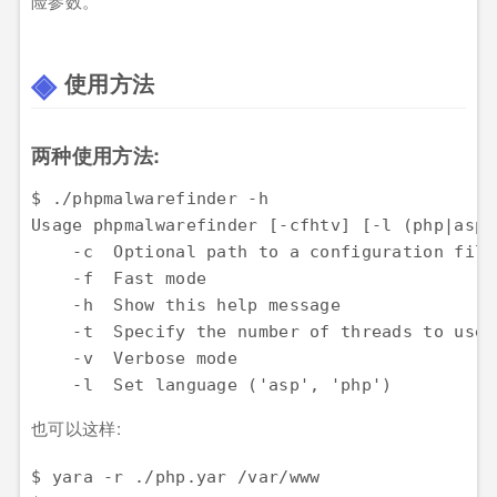
险参数。
使用方法
两种使用方法:
$ ./phpmalwarefinder -h

Usage phpmalwarefinder [-cfhtv] [-l (php|asp)
    -c  Optional path to a configuration file

    -f  Fast mode

    -h  Show this help message

    -t  Specify the number of threads to use 
    -v  Verbose mode

    -l  Set language ('asp', 'php')
也可以这样:
$ yara -r ./php.yar /var/www
