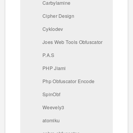
Carbylamine
Cipher Design
Cyklodev
Joes Web Tools Obfuscator
P.A.S
PHP Jiami
Php Obfuscator Encode
SpinObf
Weevely3
atomiku