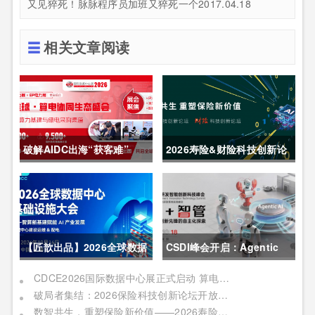
又见猝死！脉脉程序员加班又猝死一个2017.04.18
相关文章阅读
破解AIDC出海“获客难”
2026寿险&财险科技创新论
CDCE2026数据中心展
坛圆满举办
以“算电协同”重构全球算力
供应链
【匠歆出品】2026全球数据
CSDI峰会开启：Agentic
中心基础设施大会首发｜院
AI 落地应用的黄金期，智能
CDCE2026国际数据中心展正式启动 算电协同驱动产业升级 搭建全球合作平台
破局者集结：2026保险科技创新论坛开放“数智共生”最佳实践案例征集
士领衔，100+头部企业已确
系统重塑生产力
数智共生，重塑保险新价值——2026寿险&财险科技创新论坛即将启幕