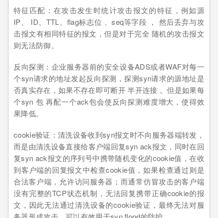
特征匹配：在攻击发生时统计攻击报文的特征，例如源
IP、 ID、TTL、flag标志位 、seq等字段 ， 然后丢弃与攻
击报文有相同特征的报文，但是对于完全 随机的攻击报文
则无法防御。
反向探测：企业服务器前的安全设备ADS或者WAF对每一
个syn请求的地址发起反向探测，探测syn请求的源地址是
否真实存在，如果不存在即可断开 半开连接 。但是如果每
个syn 包 再配一个ack包会使反向探测难度增大，使得效
果降低。
cookie验证：清洗设备收到syn报文时不向服务器端转发，
而是由清洗设备直接给客户端回复syn ack报文，同时在回
复syn ack报文的序列号中携带随机变化的cookie值，在收
到客户端的回复报文中检查cookie值，如果检查通过则是
合法客户端，允许访问服务器；而通常仿冒攻击的客户端
没有完整的TCP状态机制，无法回复携带正确cookie的报
文，因此无法通过清洗设备的cookie验证，最终无法对服
务器形成攻击，可以有效用于syn flood的防护