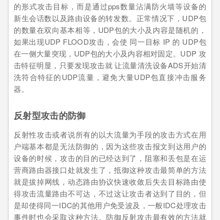
的形式攻击目标，而是通过pps数量沾满防火墙等设备的
新生会话数以及路由设备的转发数。正常情况下，UDP包
的数量在双向基本相等，UDP包的大小及内容是随机的，
如果出现UDP FLOOD攻击，会使 同一目标 IP 的 UDP包
在一侧大量突现，UDP包的大小及内容相对固定。UDP 攻
击特征明显，只要发现攻击就 让流量清洗设备ADS开始清
洗符合特征的UDP流量，避免大量UDP包直接冲击服务
器。
反射型攻击的防御
反射性攻击或者说所有的以大流量为手段的攻击方式在用
户端基本都是无法防御的，因为这些攻击报文到达用户的
设备的时候，攻击的目的已经达到了，阻塞和丢包是在运
营商路由器接口处就发生了，抵御这种攻击最简单的方法
就是拔掉网线，动态路由协议快速收敛后失去目标路由使
得攻击流量路由不可达，不过这让攻击者达到了目的，但
是却使得同一IDC的其他用户免受波及，一般IDC处理攻击
事件时也会采取这种方法。防御反射攻击最有效的方法就