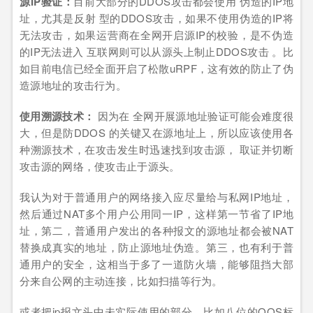
源IP验证：
目前大部分的DDOS攻击都会使用 伪造的IP地
址，尤其是反射 型的DDOS攻击，如果不使用伪造的IP将
无法攻击，如果运营商在全网开启源IP的校验，是不伪造
的IP无法进入 互联网则可以从源头上制止DDOS攻击 。比
如目前电信已经全面开启了松散uRPF，这有效的防止了伪
造源地址的攻击行为。
使用溯源技术：
因为在 全网开展源地址验证可能会难度很
大，但是防DDOS 的关键又在源地址上，所以应该使用各
种溯源技术，在攻击发生时迅速找到攻击源， 取证并切断
攻击源的网络，使攻击止于源头。
我认为对于普通用户的网络接入应尽量给与私网IP地址，
然后通过NAT多个用户公用同一IP，这样第一节省了IP地
址，第二，普通用户发出的各种报文的源地址都会被NAT
替换成真实的地址，防止源地址伪造。第三，也有利于普
通用户的安全，这相当于多了一道防火墙，能够阻挡大部
分来自公网的主动连接，比如扫描等行为。
或者把ip报文头中未实际使用的部分，比如八位的QOS标