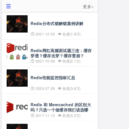
更多>
Redis分布式锁解锁案例讲解
2021-12-03
热度{1.9万}
Redis网红高频面试题三连：缓存
穿透？缓存击穿？缓存雪崩？
2021-10-09
热度{2.1万}
Redis性能监控指标汇总
2020-07-29
热度{3.6万}
Redis 和 Memcached 的区别大
吗？只选一个做缓存我们该选哪
个？
2017-11-13
热度{4.2万}