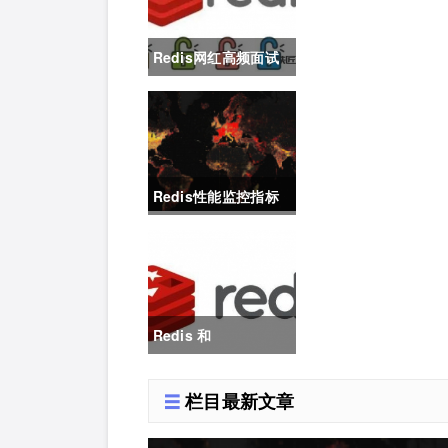
Redis网红高频面试
题三连：缓存穿透？
缓存击穿？缓存雪
崩？
Redis性能监控指标
汇总
Redis 和
Memcached 的区别
栏目最新文章
大吗？只选一个做缓