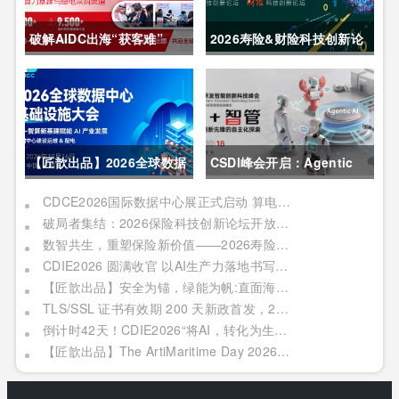
破解AIDC出海“获客难”
2026寿险&财险科技创新论
CDCE2026数据中心展
坛圆满举办
以“算电协同”重构全球算力
供应链
【匠歆出品】2026全球数据
CSDI峰会开启：Agentic
中心基础设施大会首发｜院
AI 落地应用的黄金期，智能
CDCE2026国际数据中心展正式启动 算电协同驱动产业升级 搭建全球合作平台
破局者集结：2026保险科技创新论坛开放“数智共生”最佳实践案例征集
士领衔，100+头部企业已确
系统重塑生产力
数智共生，重塑保险新价值——2026寿险&财险科技创新论坛即将启幕
认，500人齐聚上海
CDIE2026 圆满收官 以AI生产力落地书写数字化转型新答卷
【匠歆出品】安全为锚，绿能为帆:直面海事网络安全与绿色航运的双重挑战@The ArtiMaritime Day 2026匠歆海事攻坚日 | 5月29日·上海
TLS/SSL 证书有效期 200 天新政首发，2026 亚数TrustAsia CaaS 2.0 发布会邀您见证！
倒计时42天！CDIE2026“将AI，转化为生产力”峰会启幕在即！
【匠歆出品】The ArtiMaritime Day 2026匠歆海事攻坚日 | 5月28日·上海