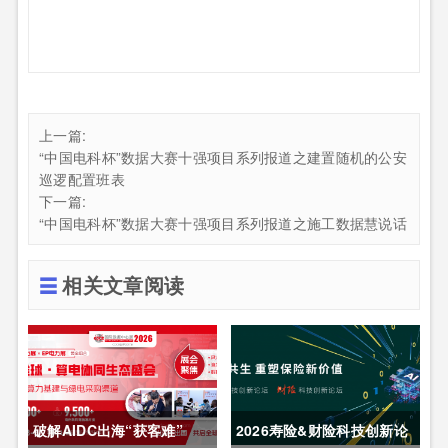
上一篇:
“中国电科杯”数据大赛十强项目系列报道之建置随机的公安
巡逻配置班表
下一篇:
“中国电科杯”数据大赛十强项目系列报道之施工数据慧说话
相关文章阅读
破解AIDC出海“获客难”
2026寿险&财险科技创新论