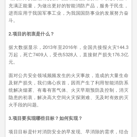
充满正能量，为做出更好的智能消防产品，服务于民生，
进而应用于我国军事工业，为我国国防事业的发展努力奋
斗。
2.
项目的初衷是什么？
据大数据显示，2013年至2016年，全国共接报火灾144.3
万起，死亡7409人，受伤5328人，直接财产损失176.3亿
元。
面对公共安全领域频频发生的火灾事故，造成的大量生命
及财产损失，我们痛心疾首，因而产生了利用智能消防系
统解决烟雾、有毒有害气体、火灾早期预防及控制，消灭
隐患的初衷，解决高大空间火灾探测难、无及时有效的灭
火手段的问题。
3.
项目要实现哪些目标？如何实现？
项目目标是针对消防安全的早发现、早消除的需求，结合