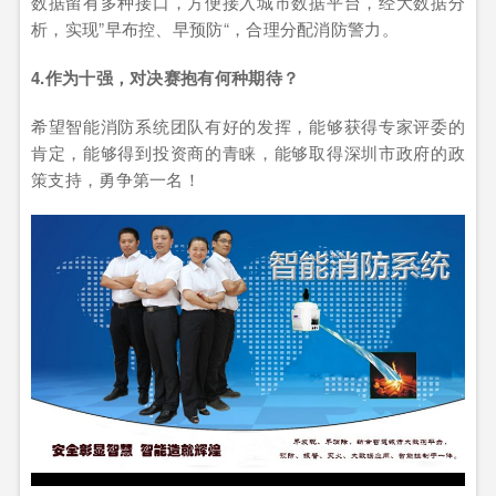
数据留有多种接口，方便接入城市数据平台，经大数据分
析，实现”早布控、早预防“，合理分配消防警力。
4.
作为十强，对决赛抱有何种期待？
希望智能消防系统团队有好的发挥，能够获得专家评委的
肯定，能够得到投资商的青睐，能够取得深圳市政府的政
策支持，勇争第一名！