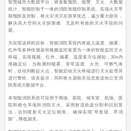
智慧城市大数据平台，研发集预防、报警、灭火、大数据
统计、智能控制于一体的消防智能控制系统。实现火灾早
期预防及控制，将火灾消灭在萌芽状态，减少重大损失，
解决高大空间火灾探测难、无及时有效的灭火手段的问
题。
为实现这样的目标，智能消防系统内将嵌入温度、烟雾、
红外等多种传感器和视频监控装置为一体的智能监控灭火
终端，实现视频、红外、烟雾、温度多方位感知，30s内
准确定位，当检测到烟雾、异常温度、火光、可燃气体
时，自动判断起火点，智能启动灭火终端进行灭火处理并
进行警铃、语音提示，同时将火源相关信息发送给公安消
防系统大数据平台。
本智能消防系统可应用于商场、影院、候车室、机场、医
院和粮仓等场所消防灭火。采用射流轨迹分割和识别算
法，达到喷射灭火定位精准。 确保实现“早发现、早消
除”，降低损失。