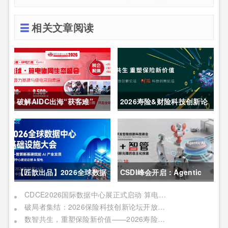
相关文章阅读
破解AIDC出海“获客难”
2026寿险&财险科技创新论
CDCE2026数据中心展
坛圆满举办
以“算电协同”重构全球算力
供应链
【匠歆出品】2026全球数据
CSDI峰会开启：Agentic
中心基础设施大会首发｜院
AI 落地应用的黄金期，智能
CDCE2026国际数据中心展正式启动 算电协同驱动产业升级 搭建全球合作平台
破局者集结：2026保险科技创新论坛开放“数智共生”最佳实践案例征集
士领衔，100+头部企业已确
系统重塑生产力
数智共生，重塑保险新价值——2026寿险&财险科技创新论坛即将启幕