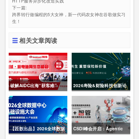
HTTP服务异步化改造实践
下一篇:
跨界转行做编程的5大女神，新一代码农女神在谷歌做实习
生！
相关文章阅读
破解AIDC出海“获客难”
2026寿险&财险科技创新论
CDCE2026数据中心展
坛圆满举办
以“算电协同”重构全球算力
供应链
【匠歆出品】2026全球数据
CSDI峰会开启：Agentic