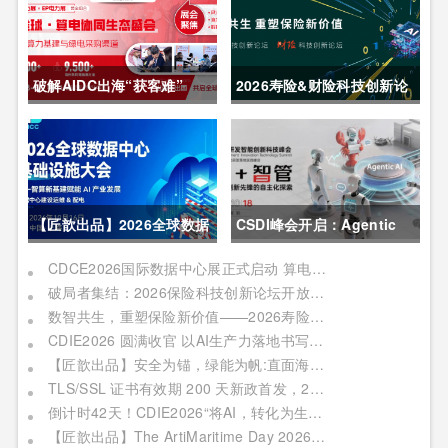
破解AIDC出海“获客难”
2026寿险&财险科技创新论
CDCE2026数据中心展
坛圆满举办
以“算电协同”重构全球算力
供应链
【匠歆出品】2026全球数据
CSDI峰会开启：Agentic
中心基础设施大会首发｜院
AI 落地应用的黄金期，智能
CDCE2026国际数据中心展正式启动 算电协同驱动产业升级 搭建全球合作平台
破局者集结：2026保险科技创新论坛开放“数智共生”最佳实践案例征集
士领衔，100+头部企业已确
系统重塑生产力
数智共生，重塑保险新价值——2026寿险&财险科技创新论坛即将启幕
认，500人齐聚上海
CDIE2026 圆满收官 以AI生产力落地书写数字化转型新答卷
【匠歆出品】安全为锚，绿能为帆:直面海事网络安全与绿色航运的双重挑战@The ArtiMaritime Day 2026匠歆海事攻坚日 | 5月29日·上海
TLS/SSL 证书有效期 200 天新政首发，2026 亚数TrustAsia CaaS 2.0 发布会邀您见证！
倒计时42天！CDIE2026“将AI，转化为生产力”峰会启幕在即！
【匠歆出品】The ArtiMaritime Day 2026匠歆海事攻坚日 | 5月28日·上海