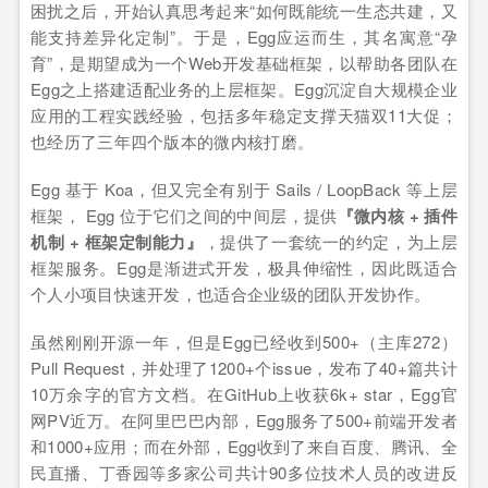
困扰之后，开始认真思考起来“如何既能统一生态共建，又
能支持差异化定制”。于是，Egg应运而生，其名寓意“孕
育”，是期望成为一个Web开发基础框架，以帮助各团队在
Egg之上搭建适配业务的上层框架。Egg沉淀自大规模企业
应用的工程实践经验，包括多年稳定支撑天猫双11大促；
也经历了三年四个版本的微内核打磨。
Egg 基于 Koa，但又完全有别于 Sails / LoopBack 等上层
框架， Egg 位于它们之间的中间层，提供
『微内核 + 插件
机制 + 框架定制能力』
，提供了一套统一的约定，为上层
框架服务。Egg是渐进式开发，极具伸缩性，因此既适合
个人小项目快速开发，也适合企业级的团队开发协作。
虽然刚刚开源一年，但是Egg已经收到500+（主库272）
Pull Request，并处理了1200+个issue，发布了40+篇共计
10万余字的官方文档。在GitHub上收获6k+ star，Egg官
网PV近万。在阿里巴巴内部，Egg服务了500+前端开发者
和1000+应用；而在外部，Egg收到了来自百度、腾讯、全
民直播、丁香园等多家公司共计90多位技术人员的改进反