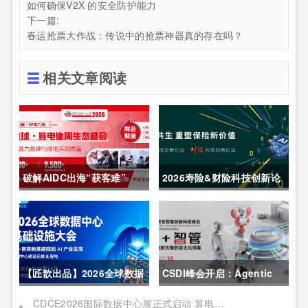
如何确保V2X 的安全防护能力
下一篇:
春运抢票大作战：传说中的抢票神器真的存在吗？
相关文章阅读
破解AIDC出海“获客难”
2026寿险&财险科技创新论
CDCE2026数据中心展
坛圆满举办
以“算电协同”重构全球算力
供应链
【匠歆出品】2026全球数据
CSDI峰会开启：Agentic
中心基础设施大会首发｜院
AI 落地应用的黄金期，智能
CDCE2026国际数据中心展正式启动 算电协同驱动产业升级 搭建全球合作平台