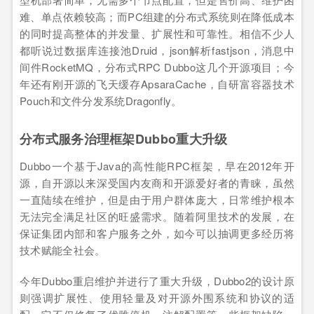
难、单点依赖较高；而PC组建的分布式系统则在降低成本
的同时提高整体的并发量、扩展性和可靠性。相信不少人
都听说过数据库连接池Druid，json解析fastjson，消息中
间件RocketMQ，分布式RPC Dubbo这几个开源项目；今
年还有刚开源的飞天缓存ApsaraCache，自研富容器技术
Pouch和文件分发系统Dragonfly。
分布式服务治理框架Dubbo重大升级
Dubbo一个基于Java的高性能RPC框架，早在2012年开
源，自开源以来深受国内友商和开源爱好者的青睐，虽然
一直陆续在维护，但是由于用户群体庞大，日常维护根本
无法完全满足社区的旺盛需求。随着阿里技术的发展，在
保证集团内部和客户服务之外，如今可以抽调更多经历将
技术赋能全社会。
今年Dubbo重启维护并进行了重大升级，Dubbo2的设计原
则强调扩展性、使用轻量及对开源外围系统和协议的适