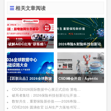
相关文章阅读
破解AIDC出海“获客难”
2026寿险&财险科技创新论
CDCE2026数据中心展
坛圆满举办
以“算电协同”重构全球算力
供应链
【匠歆出品】2026全球数据
CSDI峰会开启：Agentic
中心基础设施大会首发｜院
AI 落地应用的黄金期，智能
CDCE2026国际数据中心展正式启动 算电协同驱动产业升级 搭建全球合作平台
破局者集结：2026保险科技创新论坛开放“数智共生”最佳实践案例征集
士领衔，100+头部企业已确
系统重塑生产力
数智共生，重塑保险新价值——2026寿险&财险科技创新论坛即将启幕
认，500人齐聚上海
CDIE2026 圆满收官 以AI生产力落地书写数字化转型新答卷