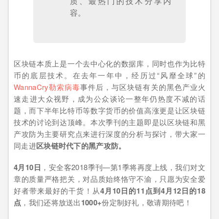
质、最热门的技术分享内
容。
区块链本质上是一个去中心化的数据库，同时也作为比特
币的底层技术。在去年一年中，经历过“风靡全球”的
WannaCry勒索病毒
事件后，与区块链有关的黑色产业火
速走进大众视野，成为公众谈论一整年仍热度不减的话
题，而下半年比特币等数字货币的价值高涨更是让区块链
技术的讨论到达顶峰。本次季刊的主题即是以区块链和黑
产攻防为主要研究点来进行深度的分析与探讨，带大家一
同走进
区块链时代下的黑产攻防。
4月10日
，安全客2018季刊—第1季将再度上线，我们对文
章的质量严格把关，对品质始终恪守不渝，只愿为安全爱
好者带来最好的干货！从
4月10日的11点到4月12日的18
点
，我们还将放送出
1000+
份定制好礼，敬请期待吧！