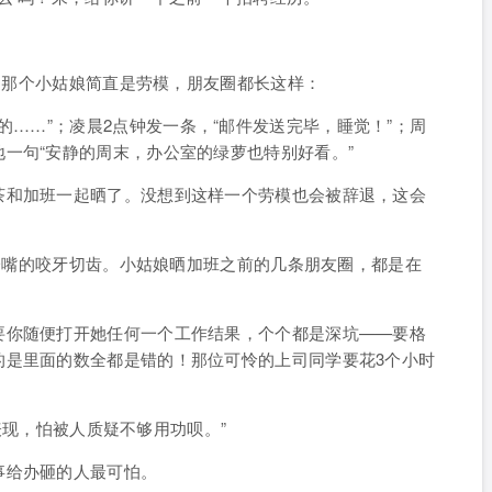
王。那个小姑娘简直是劳模，朋友圈都长这样：
的……”；
凌晨2点钟发一条
，“邮件发送完毕，睡觉！”；
周
一句“安静的周末，办公室的绿萝也特别好看。”
茶和加班一起晒了。没想到这样一个劳模也会被辞退，这会
直一嘴的咬牙切齿。小姑娘晒加班之前的几条朋友圈，都是在
要你随便打开她任何一个工作结果，个个都是深坑——要格
的是里面的数全都是错的！那位可怜的上司同学要花3个小时
的表现，怕被人质疑不够用功呗。”
事给办砸的人最可怕。