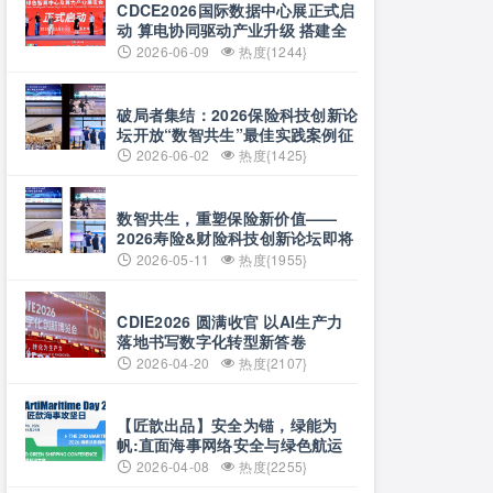
CDCE2026国际数据中心展正式启
动 算电协同驱动产业升级 搭建全
球合作平台
2026-06-09
热度{1244}
破局者集结：2026保险科技创新论
坛开放“数智共生”最佳实践案例征
集
2026-06-02
热度{1425}
数智共生，重塑保险新价值——
2026寿险&财险科技创新论坛即将
启幕
2026-05-11
热度{1955}
CDIE2026 圆满收官 以AI生产力
落地书写数字化转型新答卷
2026-04-20
热度{2107}
【匠歆出品】安全为锚，绿能为
帆:直面海事网络安全与绿色航运
的双重挑战@The ArtiMaritime
2026-04-08
热度{2255}
Day 2026匠歆海事攻坚日 | 5月29