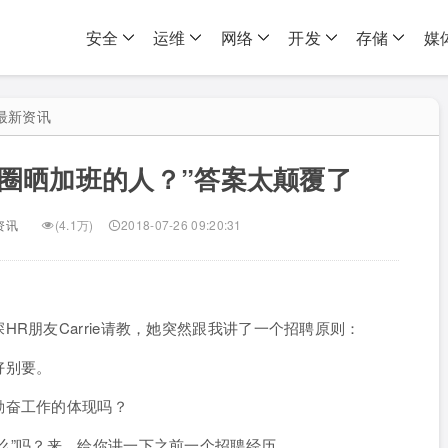
安全
运维
网络
开发
存储
媒
最新资讯
圈晒加班的人？”答案太颠覆了
资讯
(4.1万)
2018-07-26 09:20:31
R朋友Carrie请教，她突然跟我讲了一个招聘原则：
好别要。
勤奋工作的体现吗？
么”吗？来，给你讲一下之前一个招聘经历。