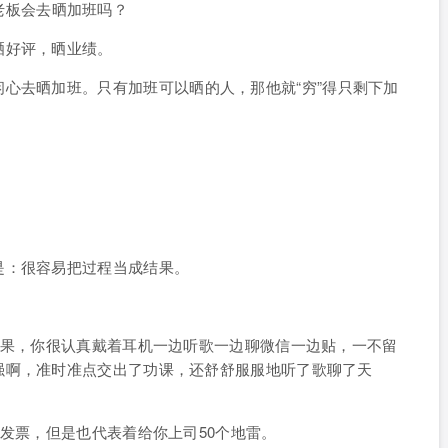
老板会去晒加班吗？
晒好评，晒业绩。
闲心去晒加班。
只有加班可以晒的人，那他就“穷”得只剩下加
是：很容易把过程当成结果。
结果，你很认真戴着耳机一边听歌一边聊微信一边贴，一不留
强啊，准时准点交出了功课，还舒舒服服地听了歌聊了天
的发票，但是也代表着给你上司50个地雷。