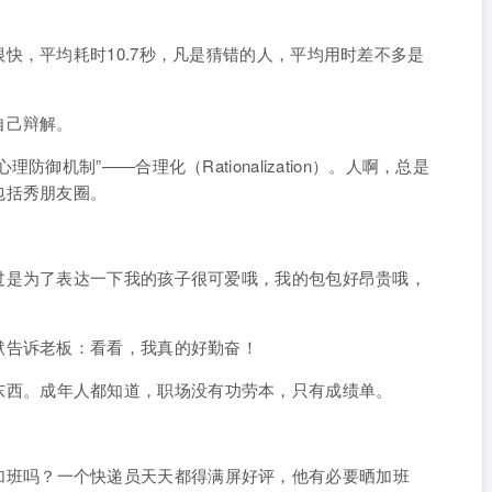
快，平均耗时10.7秒，凡是猜错的人，平均用时差不多是
自己辩解。
御机制”——合理化（Rationalization）。人啊，总是
包括秀朋友圈。
。
过是为了表达一下我的孩子很可爱哦，我的包包好昂贵哦，
默告诉老板：看看，我真的好勤奋！
东西。
成年人都知道，职场没有功劳本，只有成绩单。
加班吗？
一个快递员天天都得满屏好评，他有必要晒加班