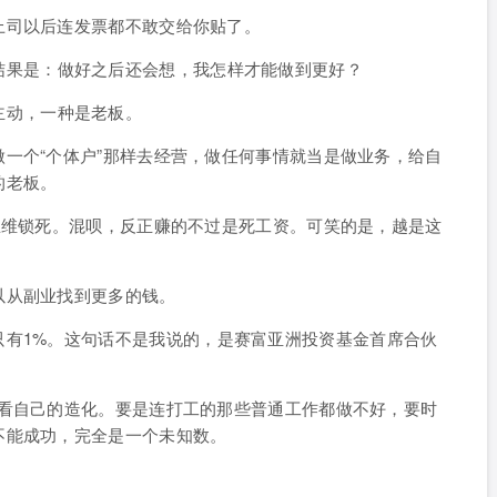
上司以后连发票都不敢交给你贴了。
结果是：
做好之后还会想，我怎样才能做到更好？
主动，一种是老板。
一个“个体户”那样去经营，做任何事情就当是做业务，给自
的老板。
思维锁死。混呗，反正赚的不过是死工资。可笑的是，越是这
以从副业找到更多的钱。
有1%。
这句话不是我说的，是赛富亚洲投资基金首席合伙
要看自己的造化。要是连打工的那些普通工作都做不好，要时
不能成功，完全是一个未知数。