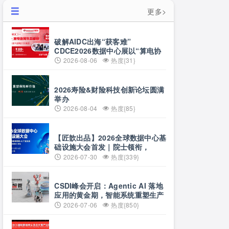
更多>
破解AIDC出海“获客难”
CDCE2026数据中心展以“算电协
同”重构全球算力供应链
2026-08-06
热度{31}
2026寿险&财险科技创新论坛圆满
举办
2026-08-04
热度{85}
【匠歆出品】2026全球数据中心基
础设施大会首发｜院士领衔，
100+头部企业已确认，500人齐聚
2026-07-30
热度{339}
上海
CSDI峰会开启：Agentic AI 落地
应用的黄金期，智能系统重塑生产
力
2026-07-06
热度{850}