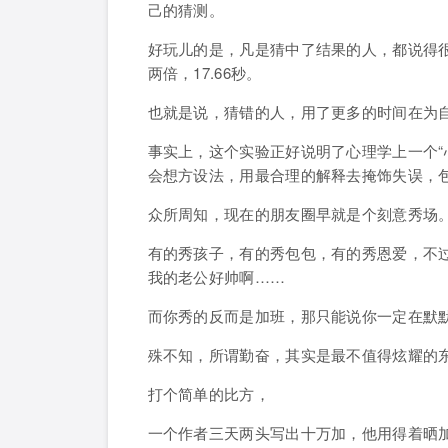
己的猜测。
好玩儿的是，凡是猜中了结果的人，都说得很
两倍，17.66秒。
也就是说，猜错的人，用了更多的时间在为
事实上，这个实验正好说明了心理学上一个“心理防
会想方设法，用最合理的解释去掩饰失误，
众所周知，现在的朋友圈早就是个刻意秀场
有的秀孩子，有的秀包包，有的秀恩爱，不
我的老公好帅啊……
而你秀的反而是加班，那只能说你一定在默
殊不知，
所谓勤奋，其实是最不值得炫耀的
打个简单的比方，
一个作者三天两头写出十万加，他用得着晒