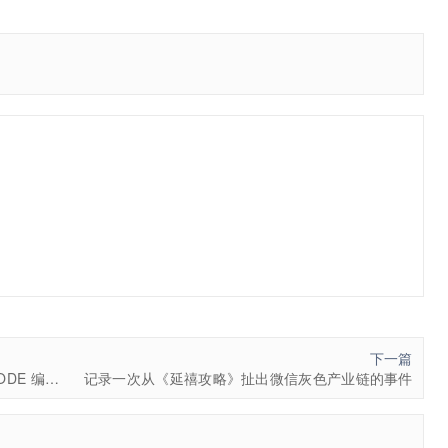
下一篇
《30天打造安全工程师》第16天：IIS5 UNICODE 编码漏洞
记录一次从《延禧攻略》扯出微信灰色产业链的事件