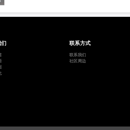
坚日 | 5月29日·上海
我们
联系方式
签
联系我们
语
社区周边
面
化