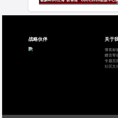
以“算电协同”重构全球算力供应链
战略伙伴
关于
博客标
赠言寄
专题页
社区文