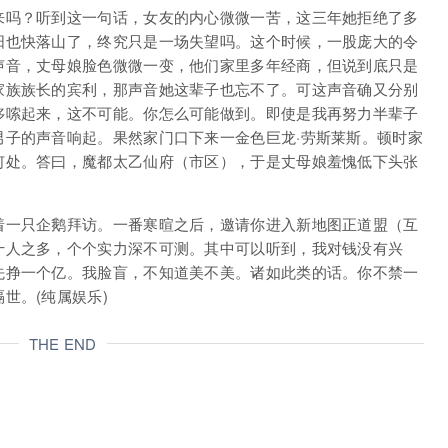
来吗？听到这一句话，女友的内心微微一苦，这三年她拒绝了多
阳也快落山了，终究只是一场失望吗。这个时候，一股庞大的令
声音，丈母娘脸色微微一变，他们家里多年经商，但说到底只是
家族族长的宾利，那声音她这辈子也忘不了。可这声音确又分别
哆嗦起来，这不可能。你怎么可能做到。即使是我再努力半辈子
男子的声音响起。果然家门口下来一金色巨龙·劳斯莱斯。顿时家
何处。答曰，魔都太乙仙府（市区），于是丈母娘羞愧低下头张
着一只企鹅拜访。一番寒暄之后，邀请你进入新地图正道盟（互
十人之多，个个实力深不可测。其中可以听到，我对钱没有兴
先挣一个亿。我脸盲，不知道美不美。诸如此类的话。你不禁一
世。(纯属娱乐)
THE END