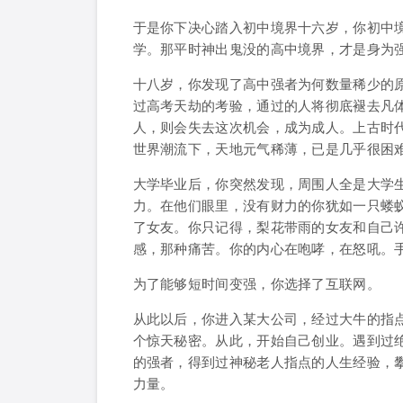
于是你下决心踏入初中境界十六岁，你初中
学。那平时神出鬼没的高中境界，才是身为
十八岁，你发现了高中强者为何数量稀少的
过高考天劫的考验，通过的人将彻底褪去凡
人，则会失去这次机会，成为成人。上古时
世界潮流下，天地元气稀薄，已是几乎很困
大学毕业后，你突然发现，周围人全是大学
力。在他们眼里，没有财力的你犹如一只蝼
了女友。你只记得，梨花带雨的女友和自己
感，那种痛苦。你的内心在咆哮，在怒吼。
为了能够短时间变强，你选择了互联网。
从此以后，你进入某大公司，经过大牛的指
个惊天秘密。从此，开始自己创业。遇到过
的强者，得到过神秘老人指点的人生经验，
力量。