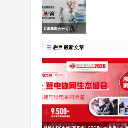
会首发｜院士领衔，
100+头部企业已确
CSDI峰会开启：
认，500人齐聚上海
Agentic AI 落地应用
栏目最新文章
的黄金期，智能系统重
塑生产力
破解AIDC出海“获客难” CDCE2026数据中心