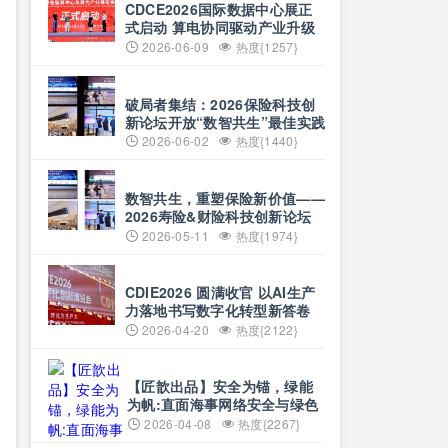
CDCE2026国际数据中心展正
式启动 算电协同驱动产业升级
搭建全球合作平台
2026-06-09
热度{1257}
破局者集结：2026保险科技创
新论坛开放“数智共生”最佳实践
案例征集
2026-06-02
热度{1440}
数智共生，重塑保险新价值——
2026寿险&财险科技创新论坛
即将启幕
2026-05-11
热度{1974}
CDIE2026 圆满收官 以AI生产
力落地书写数字化转型新答卷
2026-04-20
热度{2122}
【匠歆出品】安全为锚，绿能
为帆:直面海事网络安全与绿色
航运的双重挑战@The
2026-04-08
热度{2267}
ArtiMaritime Day 2026匠歆海