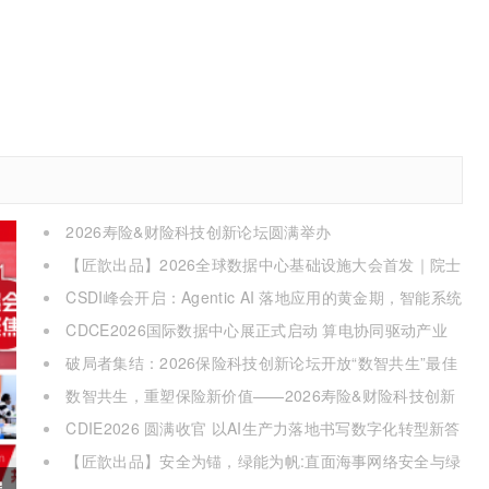
2026寿险&财险科技创新论坛圆满举办
【匠歆出品】2026全球数据中心基础设施大会首发｜院士
领衔，100+头部企业已确认，500人齐聚上海
CSDI峰会开启：Agentic AI 落地应用的黄金期，智能系统
重塑生产力
CDCE2026国际数据中心展正式启动 算电协同驱动产业
升级 搭建全球合作平台
破局者集结：2026保险科技创新论坛开放“数智共生”最佳
实践案例征集
数智共生，重塑保险新价值——2026寿险&财险科技创新
论坛即将启幕
CDIE2026 圆满收官 以AI生产力落地书写数字化转型新答
卷
【匠歆出品】安全为锚，绿能为帆:直面海事网络安全与绿
色航运的双重挑战@The ArtiMaritime Day 2026匠歆海事攻
展