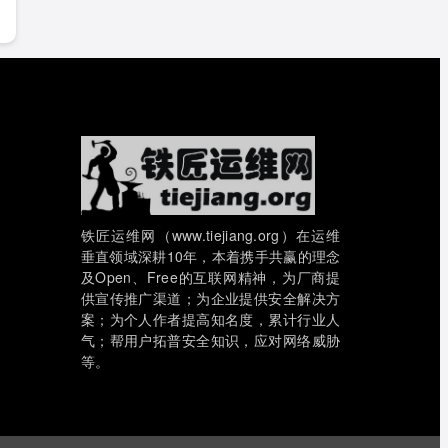
铁匠运维网（www.tiejiang.org）在运维
垂直领域深耕10年，本着携手共赢的理念
及Open、Free的互联网精神，为厂商提
供宣传推广渠道；为企业提供安全解决方
案；为个人作者提高知名度，累计行业人
气；帮用户拓普安全知识，应对网络威胁
等。