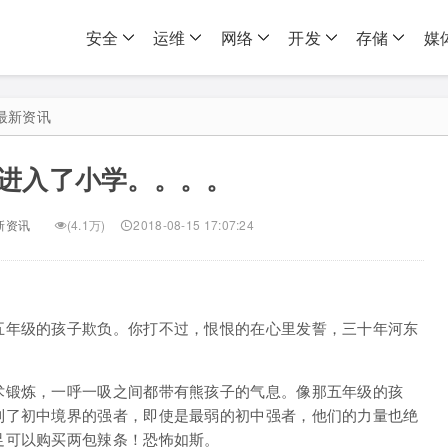
安全
运维
网络
开发
存储
媒
最新资讯
进入了小学。。。。
新资讯
(4.1万)
2018-08-15 17:07:24
五年级的孩子欺负。你打不过，恨恨的在心里发誓，三十年河东
术锻炼，一呼一吸之间都带有熊孩子的气息。像那五年级的孩
到了初中境界的强者，即使是最弱的初中强者，他们的力量也绝
足可以购买两包辣条！恐怖如斯。