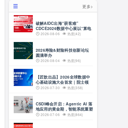
更多>
破解AIDC出海“获客难”
CDCE2026数据中心展以“算电
协同”重构全球算力供应链
2026-08-06
热度{42}
2026寿险&财险科技创新论坛
圆满举办
2026-08-04
热度{96}
【匠歆出品】2026全球数据中
心基础设施大会首发｜院士领
衔，100+头部企业已确认，
2026-07-30
热度{358}
500人齐聚上海
CSDI峰会开启：Agentic AI 落
地应用的黄金期，智能系统重塑
生产力
2026-07-06
热度{864}