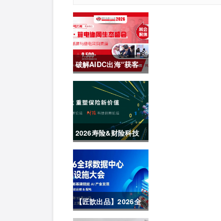
破解AIDC出海“获客
难” CDCE2026数据中
心展以“算电协同”重
构全球算力供应链
2026寿险&财险科技
创新论坛圆满举办
【匠歆出品】2026全
球数据中心基础设施大