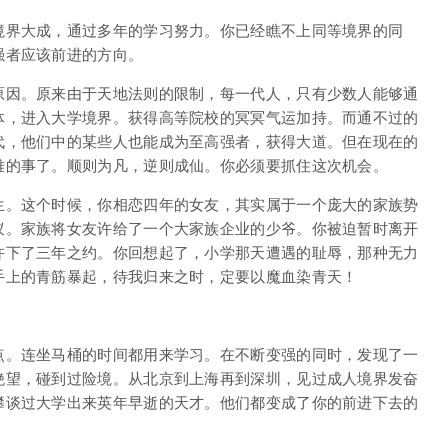
境界大成，通过多年的学习努力。你已经瞧不上同等境界的同
强者应该前进的方向。
原因。原来由于天地法则的限制，每一代人，只有少数人能够通
体，进入大学境界。获得高等院校的冥冥气运加持。而通不过的
代，他们中的某些人也能成为至高强者，获得大道。但在现在的
难的事了。顺则为凡，逆则成仙。你必须要抓住这次机会。
生。这个时候，你相恋四年的女友，其实属于一个庞大的家族势
蚁。家族将女友许给了一个大家族企业的少爷。你被迫暂时离开
许下了三年之约。你回想起了，小学那天遭遇的耻辱，那种无力
手上的青筋暴起，待我归来之时，定要以魔血染青天！
点。连坐马桶的时间都用来学习。在不断变强的同时，发现了一
绝望，碰到过险境。从北京到上海再到深圳，见过成人境界发奋
攀谈过大学出来英年早逝的天才。他们都变成了你的前进下去的