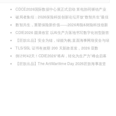
CDCE2026国际数据中心展正式启动 算电协同驱动产业
升级 搭建全球合作平台
破局者集结：2026保险科技创新论坛开放“数智共生”最佳
实践案例征集
数智共生，重塑保险新价值——2026寿险&财险科技创新
论坛即将启幕
CDIE2026 圆满收官 以AI生产力落地书写数字化转型新答
卷
【匠歆出品】安全为锚，绿能为帆:直面海事网络安全与绿
色航运的双重挑战@The ArtiMaritime Day 2026匠歆海事攻
TLS/SSL 证书有效期 200 天新政首发，2026 亚数
坚日 | 5月29日·上海
TrustAsia CaaS 2.0 发布会邀您见证！
倒计时42天！CDIE2026“将AI，转化为生产力”峰会启幕
在即！
【匠歆出品】The ArtiMaritime Day 2026匠歆海事攻坚
日 | 5月28日·上海