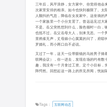
三年后，风平浪静，女方家中。你觉得他会
次家里安排的相亲。如今也快到极限了。太
人颤抖的气息，降临在女友家中。这坐骑的
一个家族里一个小分支罢了。曾远远见过大
不是。岳父突然想到什么，脸色顿时一白，
也抵不过。岳父岳母大人，别来无恙。一个
里鸦雀无声，丈母娘小心翼翼的问了，府邸
罗婚礼，而小两口自不必说。
又过了一年，这天一位带眼镜的马姓男子骑
联网会议），你一进去，发现在场的约有数
趣，我没有一个月拿过工资。定个小目标，
阵愕然。回想起这一路上的所见所闻，恍如隔
Tags：
互联网动态