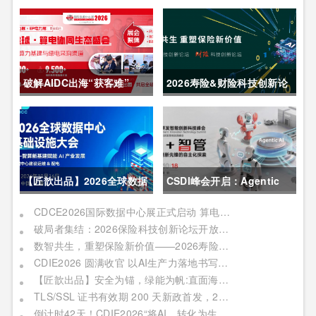
破解AIDC出海“获客难”
2026寿险&财险科技创新论
CDCE2026数据中心展
坛圆满举办
以“算电协同”重构全球算力
供应链
【匠歆出品】2026全球数据
CSDI峰会开启：Agentic
中心基础设施大会首发｜院
AI 落地应用的黄金期，智能
CDCE2026国际数据中心展正式启动 算电协同驱动产业升级 搭建全球合作平台
破局者集结：2026保险科技创新论坛开放“数智共生”最佳实践案例征集
士领衔，100+头部企业已确
系统重塑生产力
数智共生，重塑保险新价值——2026寿险&财险科技创新论坛即将启幕
认，500人齐聚上海
CDIE2026 圆满收官 以AI生产力落地书写数字化转型新答卷
【匠歆出品】安全为锚，绿能为帆:直面海事网络安全与绿色航运的双重挑战@The ArtiMaritime Day 2026匠歆海事攻坚日 | 5月29日·上海
TLS/SSL 证书有效期 200 天新政首发，2026 亚数TrustAsia CaaS 2.0 发布会邀您见证！
倒计时42天！CDIE2026“将AI，转化为生产力”峰会启幕在即！