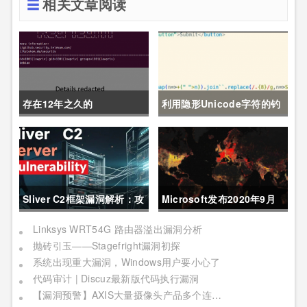
相关文章阅读
存在12年之久的
利用隐形Unicode字符的钓
Pack2TheRoot漏洞允许
鱼攻击：一种新的JS混淆技
Linux用户获取root权限
术
Sliver C2框架漏洞解析：攻
Microsoft发布2020年9月
击者可建立TCP连接窃取数
安全更新
Linksys WRT54G 路由器溢出漏洞分析
抛砖引玉——Stagefright漏洞初探
据流量
系统出现重大漏洞，Windows用户要小心了
代码审计 | Discuz最新版代码执行漏洞
【漏洞预警】AXIS大量摄像头产品多个连环漏洞利用，影响严重