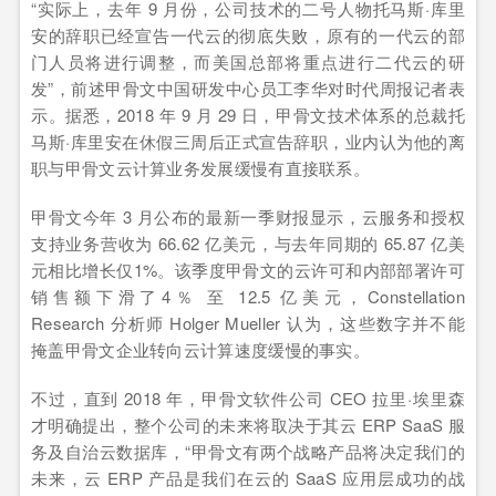
“实际上，去年 9 月份，公司技术的二号人物托马斯·库里
安的辞职已经宣告一代云的彻底失败，原有的一代云的部
门人员将进行调整，而美国总部将重点进行二代云的研
发”，前述甲骨文中国研发中心员工李华对时代周报记者表
示。据悉，2018 年 9 月 29 日，甲骨文技术体系的总裁托
马斯·库里安在休假三周后正式宣告辞职，业内认为他的离
职与甲骨文云计算业务发展缓慢有直接联系。
甲骨文今年 3 月公布的最新一季财报显示，云服务和授权
支持业务营收为 66.62 亿美元，与去年同期的 65.87 亿美
元相比增长仅1%。该季度甲骨文的云许可和内部部署许可
销售额下滑了4％ 至 12.5 亿美元，Constellation
Research 分析师 Holger Mueller 认为，这些数字并不能
掩盖甲骨文企业转向云计算速度缓慢的事实。
不过，直到 2018 年，甲骨文软件公司 CEO 拉里·埃里森
才明确提出，整个公司的未来将取决于其云 ERP SaaS 服
务及自治云数据库，“甲骨文有两个战略产品将决定我们的
未来，云 ERP 产品是我们在云的 SaaS 应用层成功的战