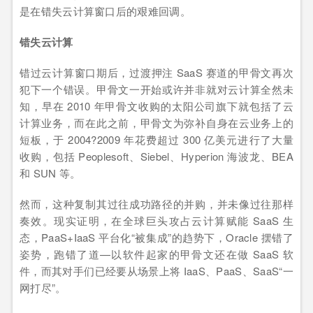
是在错失云计算窗口后的艰难回调。
错失云计算
错过云计算窗口期后，过渡押注 SaaS 赛道的甲骨文再次
犯下一个错误。甲骨文一开始或许并非就对云计算全然未
知，早在 2010 年甲骨文收购的太阳公司旗下就包括了云
计算业务，而在此之前，甲骨文为弥补自身在云业务上的
短板，于 2004?2009 年花费超过 300 亿美元进行了大量
收购，包括 Peoplesoft、Siebel、Hyperion 海波龙、BEA
和 SUN 等。
然而，这种复制其过往成功路径的并购，并未像过往那样
奏效。现实证明，在全球巨头攻占云计算赋能 SaaS 生
态，PaaS+IaaS 平台化“被集成”的趋势下，Oracle 摆错了
姿势，跑错了道—以软件起家的甲骨文还在做 SaaS 软
件，而其对手们已经要从场景上将 IaaS、PaaS、SaaS“一
网打尽”。