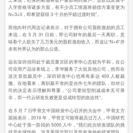
入学资格等诸多方面，有不少员工情愿将赔偿方案变更为
N+3+3，即希望获得 3 个月的平稳过渡时间”。
而他向时代周边记者表示，对于拥有公司股权激励的员工
来说，在 5 月 31 日前，即公司财年的最后一天离职，意
味着个人损失了几万美元的股权激励收入，而这让“N+6”并
未有外界认为的那么公道。
远在深圳但同处于裁员重灾区的李华心态较为平和，在公
司应用产品业务线上，李华服务了大批其他公司，然而在
这次首批裁员中，深圳研发中心也将有多达 400 人被裁
撤。在他看来，离职最不舍的是合作七年的团队，但对公
司的决定表示理解和尊重，“公司要转型削减成本无可厚
非，而一代云研发失败更是促成转型的急迫性”。
在 5 月 7 日甲骨文中国研发中心召开的大会中，甲骨文方
面就表示，2019 年，甲骨文可能将裁员过万人，中国研究
中心处于第一阶段的 5000 人中，“我们此次研发团队的挑
战是全球性的，涉及美国总部以及所有海外的研发团队，