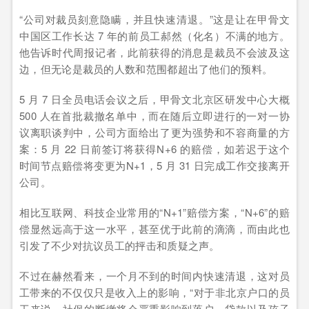
“公司对裁员刻意隐瞒，并且快速清退。”这是让在甲骨文
中国区工作长达 7 年的前员工郝然（化名）不满的地方。
他告诉时代周报记者，此前获得的消息是裁员不会波及这
边，但无论是裁员的人数和范围都超出了他们的预料。
5 月 7 日全员电话会议之后，甲骨文北京区研发中心大概
500 人在首批裁撤名单中，而在随后立即进行的一对一协
议离职谈判中，公司方面给出了更为强势和不容商量的方
案：5 月 22 日前签订将获得N+6 的赔偿，如若迟于这个
时间节点赔偿将变更为N+1，5 月 31 日完成工作交接离开
公司。
相比互联网、科技企业常用的“N+1”赔偿方案，“N+6”的赔
偿显然远高于这一水平，甚至优于此前的滴滴，而由此也
引发了不少对抗议员工的抨击和质疑之声。
不过在赫然看来，一个月不到的时间内快速清退，这对员
工带来的不仅仅只是收入上的影响，“对于非北京户口的员
工来说，社保的断缴将会严重影响到落户、贷款以及孩子