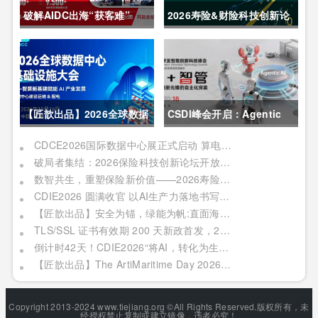
破解AIDC出海“获客难”
2026寿险&财险科技创新论
CDCE2026数据中心展
坛圆满举办
以“算电协同”重构全球算力
供应链
【匠歆出品】2026全球数据
CSDI峰会开启：Agentic
中心基础设施大会首发｜院
AI 落地应用的黄金期，智能
CDCE2026国际数据中心展正式启动 算电协同驱动产业升级 搭建全球合作平台
破局者集结：2026保险科技创新论坛开放“数智共生”最佳实践案例征集
士领衔，100+头部企业已确
系统重塑生产力
数智共生，重塑保险新价值——2026寿险&财险科技创新论坛即将启幕
认，500人齐聚上海
CDIE2026 圆满收官 以AI生产力落地书写数字化转型新答卷
【匠歆出品】安全为锚，绿能为帆:直面海事网络安全与绿色航运的双重挑战@The ArtiMaritime Day 2026匠歆海事攻坚日 | 5月29日·上海
TLS/SSL 证书有效期 200 天新政首发，2026 亚数TrustAsia CaaS 2.0 发布会邀您见证！
倒计时42天！CDIE2026“将AI，转化为生产力”峰会启幕在即！
【匠歆出品】The ArtiMaritime Day 2026匠歆海事攻坚日 | 5月28日·上海
Copyright 2013-2024 www.tiejiang.org ©All Rights Reserved.版权所有，未
经授权禁止复制或建立镜像，违者必究！