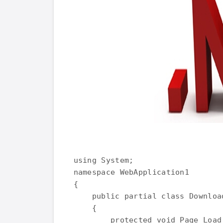
using System; 

namespace WebApplication1 

{ 

    public partial class Downloa
    { 

        protected void Page_Load