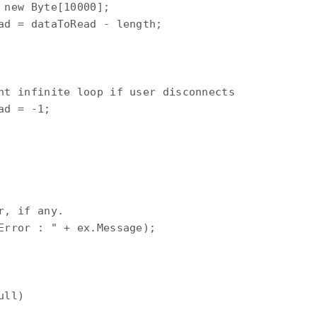
 new Byte[10000]; 

ad = dataToRead - length; 

nt infinite loop if user disconnects 

d = -1; 



, if any. 

Error : " + ex.Message); 

ll) 
