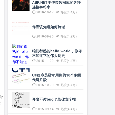
ASP.NET中连接数据库的各种
连接字符串
2016-10-17
热度{4.4万}
你应该知道如何跨域
2016-09-20
热度{4.2万}
咱们都熟的hello world，你却
不知道它的伟大历史
2015-11-02
热度{4.4万}
C#程序员经常用到的10个实用
代码片段
2015-10-29
热度{4.4万}
pen, 

开发不改bug？给你支个招
 

2015-09-14
热度{4.4万}