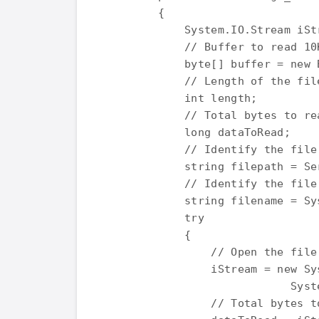
        { 

            System.IO.Stream iStr
            // Buffer to read 10
            byte[] buffer = new B
            // Length of the file
            int length; 

            // Total bytes to rea
            long dataToRead; 

            // Identify the file
            string filepath = Se
            // Identify the file 
            string filename = Sy
            try 

            { 

                // Open the file.
                iStream = new Sy
                            Syst
                // Total bytes to