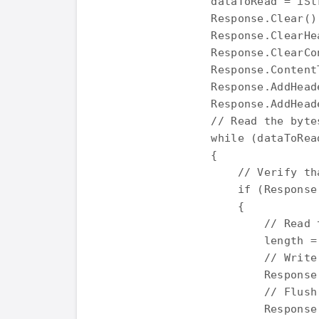
                dataToRead = iStr
                Response.Clear();
                Response.ClearHea
                Response.ClearCon
                Response.Content
                Response.AddHead
                Response.AddHead
                // Read the bytes
                while (dataToRead
                { 

                    // Verify th
                    if (Response
                    { 

                        // Read 
                        length =
                        // Write
                        Response
                        // Flush
                        Response.