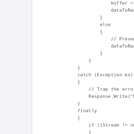
                        buffer =
                        dataToRe
                    } 

                    else 

                    { 

                        // Preve
                        dataToRea
                    } 

                } 

            } 

            catch (Exception ex) 
            { 

                // Trap the error
                Response.Write("
            } 

            finally 

            { 

                if (iStream != nu
                { 
