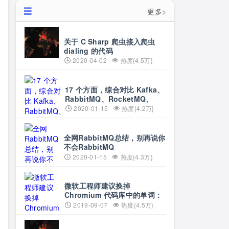
更多>
关于 C Sharp 爬虫接入爬虫
dialing 的代码
2020-04-02
热度{4.5万}
17 个方面，综合对比 Kafka、
RabbitMQ、RocketMQ、
ActiveMQ 四个分布式消息队
2020-01-15
热度{4.2万}
列
全网RabbitMQ总结，别再说你
不会RabbitMQ
2020-01-15
热度{4.3万}
微软工程师建议换掉
Chromium 代码库中的单词：
黑名单和白名单
2019-09-07
热度{4.5万}