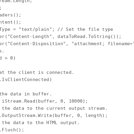
eam.Length; 

 

ders(); 

tent(); 

Type = "text/plain"; // Set the file type 

er("Content-Length", dataToRead.ToString()); 

er("Content-Disposition", "attachment; filename="
. 

 > 0) 

at the client is connected. 

.IsClientConnected) 

the data in buffer. 

 iStream.Read(buffer, 0, 10000); 

 the data to the current output stream. 

.OutputStream.Write(buffer, 0, length); 

 the data to the HTML output. 

Flush(); 
