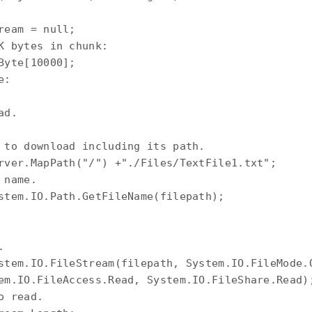
eam = null; 

K bytes in chunk: 

yte[10000]; 

: 

d. 

 to download including its path. 

rver.MapPath("/") +"./Files/TextFile1.txt"; 

name. 

stem.IO.Path.GetFileName(filepath); 

 

stem.IO.FileStream(filepath, System.IO.FileMode.O
em.IO.FileAccess.Read, System.IO.FileShare.Read);
 read. 
