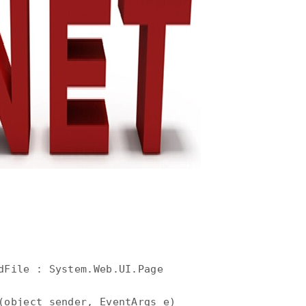
dFile : System.Web.UI.Page 

(object sender, EventArgs e) 
