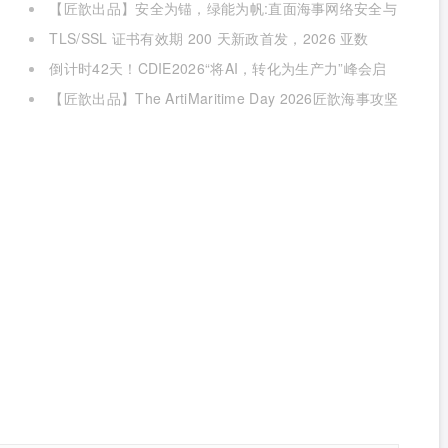
【匠歆出品】安全为锚，绿能为帆:直面海事网络安全与
绿色航运的双重挑战@The ArtiMaritime Day 2026匠歆海
TLS/SSL 证书有效期 200 天新政首发，2026 亚数
事攻坚日 | 5月29日·上海
TrustAsia CaaS 2.0 发布会邀您见证！
倒计时42天！CDIE2026“将AI，转化为生产力”峰会启
幕在即！
【匠歆出品】The ArtiMaritime Day 2026匠歆海事攻坚
日 | 5月28日·上海