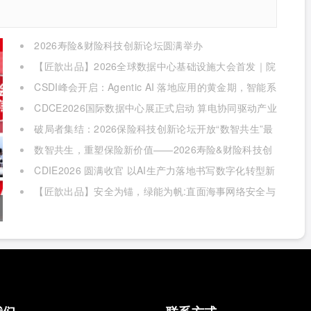
2026寿险&财险科技创新论坛圆满举办
【匠歆出品】2026全球数据中心基础设施大会首发｜院
士领衔，100+头部企业已确认，500人齐聚上海
CSDI峰会开启：Agentic AI 落地应用的黄金期，智能系
统重塑生产力
CDCE2026国际数据中心展正式启动 算电协同驱动产业
升级 搭建全球合作平台
破局者集结：2026保险科技创新论坛开放“数智共生”最
佳实践案例征集
数智共生，重塑保险新价值——2026寿险&财险科技创
新论坛即将启幕
CDIE2026 圆满收官 以AI生产力落地书写数字化转型新
答卷
【匠歆出品】安全为锚，绿能为帆:直面海事网络安全与
绿色航运的双重挑战@The ArtiMaritime Day 2026匠歆海
事攻坚日 | 5月29日·上海