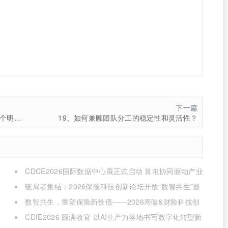
下一篇
微博宕机复盘：什么样的技术架构，可支持80个明星并发出轨？
19、如何兼顾团队分工的稳定性和灵活性？
CDCE2026国际数据中心展正式启动 算电协同驱动产业
升级 搭建全球合作平台
破局者集结：2026保险科技创新论坛开放“数智共生”最
佳实践案例征集
数智共生，重塑保险新价值——2026寿险&财险科技创
新论坛即将启幕
CDIE2026 圆满收官 以AI生产力落地书写数字化转型新
答卷