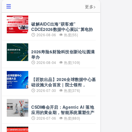
更多>
破解AIDC出海“获客难”
CDCE2026数据中心展以“算电协
同”重构全球算力供应链
2026-08-06
热度{55}
2026寿险&财险科技创新论坛圆满
举办
2026-08-04
热度{109}
【匠歆出品】2026全球数据中心基
础设施大会首发｜院士领衔，
100+头部企业已确认，500人齐聚
2026-07-30
热度{376}
上海
CSDI峰会开启：Agentic AI 落地
应用的黄金期，智能系统重塑生产
力
2026-07-06
热度{880}