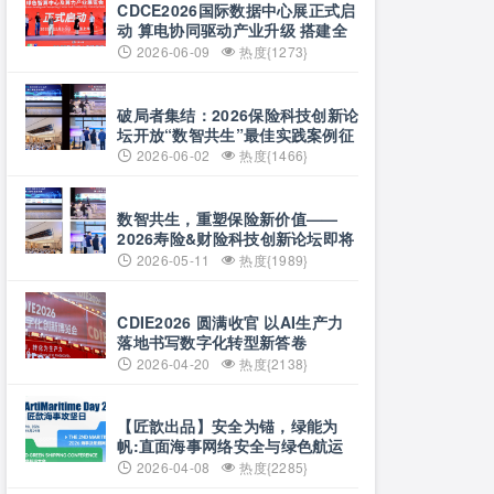
CDCE2026国际数据中心展正式启
动 算电协同驱动产业升级 搭建全
球合作平台
2026-06-09
热度{1273}
破局者集结：2026保险科技创新论
坛开放“数智共生”最佳实践案例征
集
2026-06-02
热度{1466}
数智共生，重塑保险新价值——
2026寿险&财险科技创新论坛即将
启幕
2026-05-11
热度{1989}
CDIE2026 圆满收官 以AI生产力
落地书写数字化转型新答卷
2026-04-20
热度{2138}
【匠歆出品】安全为锚，绿能为
帆:直面海事网络安全与绿色航运
的双重挑战@The ArtiMaritime
2026-04-08
热度{2285}
Day 2026匠歆海事攻坚日 | 5月29