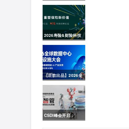
难” CDCE2026数据
中心展以“算电协
同”重构全球算力供应
2026寿险&财险科技
链
创新论坛圆满举办
【匠歆出品】2026全
球数据中心基础设施
大会首发｜院士领
衔，100+头部企业已
CSDI峰会开启：
确认，500人齐聚上
Agentic AI 落地应用