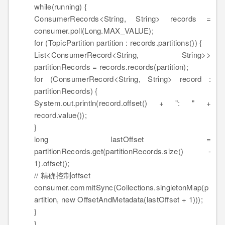
while
(
running
)
{
ConsumerRecords<String, String> records =
consumer.
poll
(
Long.MAX_VALUE
)
;
for
(
TopicPartition partition : records.
partitions
(
)
)
{
List<ConsumerRecord<String, String>>
partitionRecords = records.
records
(
partition
)
;
for
(
ConsumerRecord<String, String> record :
partitionRecords
)
{
System.out.
println
(
record.
offset
(
)
+
": "
+
record.
value
(
)
)
;
}
long lastOffset =
partitionRecords.
get
(
partitionRecords.
size
(
)
-
1
)
.
offset
(
)
;
// 精确控制offset
consumer.
commitSync
(
Collections.
singletonMap
(
p
artition, new
OffsetAndMetadata
(
lastOffset +
1
)
)
)
;
}
}