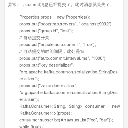
异常），commit消息已经提交了。此时消息就丢失了。
Properties props =
new
Properties
(
)
;
props.
put
(
"bootstrap.servers"
,
"localhost:9092"
)
;
props.
put
(
"group.id"
,
"test"
)
;
// 自动提交开关
props.
put
(
"enable.auto.commit"
,
"true"
)
;
// 自动提交的时间间隔，此处是1s
props.
put
(
"auto.commit.interval.ms"
,
"1000"
)
;
props.
put
(
"key.deserializer"
,
"org.apache.kafka.common.serialization.StringDes
erializer"
)
;
props.
put
(
"value.deserializer"
,
"org.apache.kafka.common.serialization.StringDes
erializer"
)
;
KafkaConsumer<
String
,
String
> consumer =
new
KafkaConsumer<>
(
props
)
;
consumer.
subscribe
(
Arrays.
asList
(
"foo"
,
"bar"
)
)
;
while
(
true
)
{