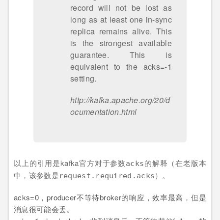
record will not be lost as
long as at least one in-sync
replica remains alive. This
is the strongest available
guarantee. This is
equivalent to the acks=-1
setting.
http://kafka.apache.org/20/d
ocumentation.html
以上的引用是kafka官方对于参数
的解释（在老版本
acks
中，该参数是
）。
request.required.acks
acks=0，producer不等待broker的响应，效率最高，但是
消息很可能会丢。