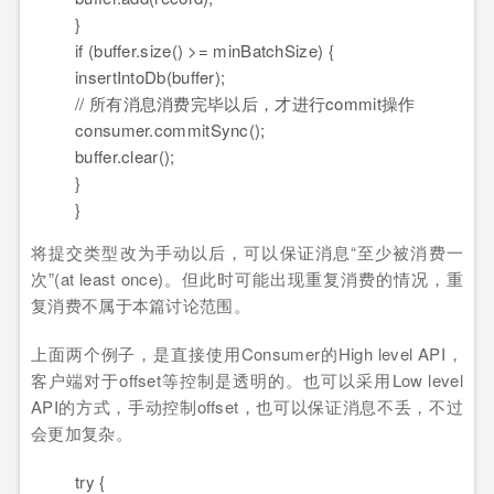
}
if
(
buffer.
size
(
)
>= minBatchSize
)
{
insertIntoDb
(
buffer
)
;
// 所有消息消费完毕以后，才进行commit操作
consumer.
commitSync
(
)
;
buffer.
clear
(
)
;
}
}
将提交类型改为手动以后，可以保证消息“至少被消费一
次”(at least once)。但此时可能出现重复消费的情况，重
复消费不属于本篇讨论范围。
上面两个例子，是直接使用Consumer的High level API，
客户端对于offset等控制是透明的。也可以采用Low level
API的方式，手动控制offset，也可以保证消息不丢，不过
会更加复杂。
try
{