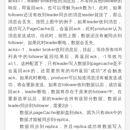
acks=1，leader broker收到消息后，不等待其他follower的
响应，即返回ack。也可以理解为ack数为1。此时，如果
follower还没有收到leader同步的消息leader就挂了，那么
消息会丢失。按照上图中的例子，如果leader收到消息，
成功写入PageCache后，会返回ack，此时producer认为
消息发送成功。但此时，按照上图，数据还没有被同步到
follower。如果此时leader断电，数据会丢失。
acks=-1，leader broker收到消息后，挂起，等待所有ISR
列表中的follower返回结果后，再返回ack。-1等效与
。这种配置下，只有leader写入数据到pagecache是不
all
会返回ack的，还需要所有的ISR返回“成功”才会触发
ack。如果此时断电，producer可以知道消息没有被发送成
功，将会重新发送。如果在follower收到数据以后，成功返
回ack，leader断电，数据将存在于原来的follower中。在
重新选举以后，新的leader会持有该部分数据。数据从
leader同步到follower，需要2步：
数据从pageCache被刷盘到disk。因为只有disk中的
数据才能被同步到replica。
数据同步到replica，并且replica成功将数据写入