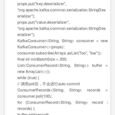
props.
put
(
"key.deserializer"
,
"org.apache.kafka.common.serialization.StringDes
erializer"
)
;
props.
put
(
"value.deserializer"
,
"org.apache.kafka.common.serialization.StringDes
erializer"
)
;
KafkaConsumer<
String
,
String
> consumer =
new
KafkaConsumer<>
(
props
)
;
consumer.
subscribe
(
Arrays.
asList
(
"foo"
,
"bar"
)
)
;
final
int
minBatchSize =
200
;
List<ConsumerRecord<
String
,
String
>> buffer =
new
ArrayList<>
(
)
;
while
(
true
)
{
// 调用poll后，不会进行auto commit
ConsumerRecords<
String
,
String
> records =
consumer.
poll
(
100
)
;
for
(
ConsumerRecord<
String
,
String
> record :
records
)
{
buffer.
add
(
record
)
;