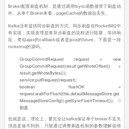
Broker配置刷盘机制，是通过调用fsync函数接管了刷盘动
作。从单个Broker来看，pageCache的数据会丢失。
Kafka没有提供同步刷盘的方式。同步刷盘在RocketMQ中
有实现，实现原理是将异步刷盘的流程进行阻塞，等待响
应，类似ajax的callback或者是java的future。下面是一段
rocketmq的源码。
GroupCommitRequest request =
new
GroupCommitRequest
(
result.
getWroteOffset
(
)
+
result.
getWroteBytes
(
)
)
;
service.
putRequest
(
request
)
;
boolean
flushOK =
request.
waitForFlush
(
this
.
defaultMessageStore
.
get
MessageStoreConfig
(
)
.
getSyncFlushTimeout
(
)
)
;
//
刷盘
也就是说，理论上，要完全让kafka保证单个broker不丢失
消息是做不到的，只能通过调整刷盘机制的参数缓解该情