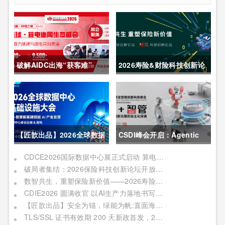
破解AIDC出海“获客难”
2026寿险&财险科技创新论
CDCE2026数据中心展
坛圆满举办
以“算电协同”重构全球算力
供应链
【匠歆出品】2026全球数据
CSDI峰会开启：Agentic
中心基础设施大会首发｜院
AI 落地应用的黄金期，智能
CDCE2026国际数据中心展正式启动 算电协同驱动产业升级 搭建全球合作平台
破局者集结：2026保险科技创新论坛开放“数智共生”最佳实践案例征集
士领衔，100+头部企业已确
系统重塑生产力
数智共生，重塑保险新价值——2026寿险&财险科技创新论坛即将启幕
认，500人齐聚上海
CDIE2026 圆满收官 以AI生产力落地书写数字化转型新答卷
【匠歆出品】安全为锚，绿能为帆:直面海事网络安全与绿色航运的双重挑战@The ArtiMaritime Day 2026匠歆海事攻坚日 | 5月29日·上海
TLS/SSL 证书有效期 200 天新政首发，2026 亚数TrustAsia CaaS 2.0 发布会邀您见证！