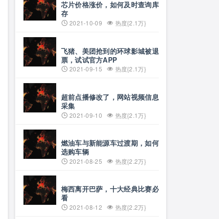
芯片价格涨价，如何及时查询库
存
2021-10-09
热度{2.1万}
飞猪、美团抢到的环球影城被退
票，试试官方APP
2021-09-15
热度{2.1万}
超前点播修改了，网站视频信息
采集
2021-09-10
热度{2.1万}
,
 password
)
;
燃油车与新能源车过渡期，如何
选购车辆
2021-08-25
热度{2.2万}
梅西离开巴萨，十大经典比赛必
看
2021-08-12
热度{2.2万}