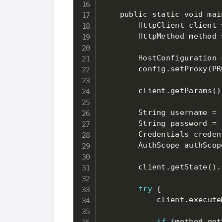
    public static void mai
        HttpClient client 
        HttpMethod method 
        HostConfiguration 
        config
.
setProxy
(
PR
        client
.
getParams
(
)
        String username 
=
        String password 
=
        Credentials creden
        AuthScope authScop
        client
.
getState
(
)
.
try
{
            client
.
execute
if
(
method
.
get