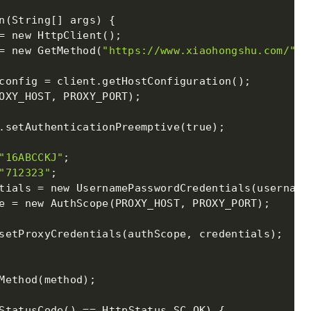
n
(
String
[
]
 args
)
{
=
 new HttpClient
(
)
;
=
 new GetMethod
(
"https://www.xiaohongshu.com/"
)
;
config 
=
 client
.
getHostConfiguration
(
)
;
OXY_HOST
,
 PROXY_PORT
)
;
.
setAuthenticationPreemptive
(
true
)
;
"16ABCCKJ"
;
"712323"
;
tials 
=
 new UsernamePasswordCredentials
(
username
e 
=
 new AuthScope
(
PROXY_HOST
,
 PROXY_PORT
)
;
setProxyCredentials
(
authScope
,
 credentials
)
;
Method
(
method
)
;
StatusCode
(
)
==
 HttpStatus
.
SC_OK
)
{