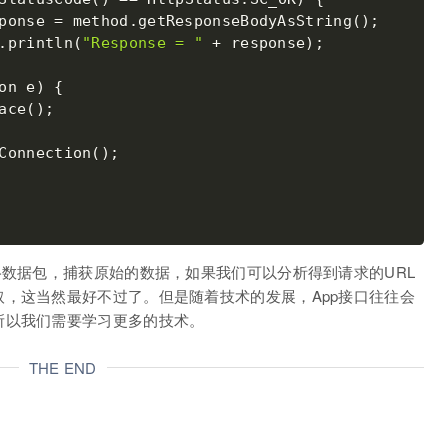
ponse 
=
 method
.
getResponseBodyAsString
(
)
;
.
println
(
"Response = "
+
 response
)
;
on e
)
{
ace
(
)
;
Connection
(
)
;
络数据包，捕获原始的数据，如果我们可以分析得到请求的URL
，这当然最好不过了。但是随着技术的发展，App接口往往会
所以我们需要学习更多的技术。
THE END