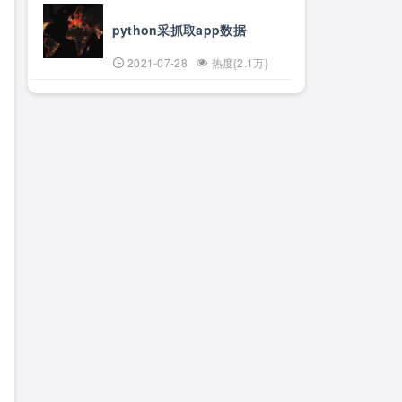
python采抓取app数据
2021-07-28
热度{2.1万}