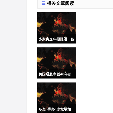
相关文章阅读
多家房企年报延迟，购
房需要重点关注
美国通胀率创40年新
高,最新经济动态
冬奥“手办”冰墩墩如