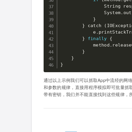
                String res
                System
.
out
}
}
 catch 
(
IOExcepti
            e
.
printStackTr
}
finally
{
            method
.
release
}
}
}
通过以上示例我们可以抓取App中流经的网
和参数的规律，直接用程序模拟即可批量抓取
带有密钥，我们并不能直接找到这些规律，