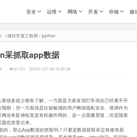
安全
运维
网络
开发
存储
媒
n
>
项目开发工程师 / python
hon采抓取app数据
on
(2.1万)
2021-07-28 15:20:38
大家或多或少都有了解。一方面是大家发现打车现在已经离不开
的预期；另一方面就是比较敏感的用户网络隐私安全。滴滴作为
联网业务延伸拓宽是有积极作用的，这一点毋庸置疑，但是随着
问题也突显出来。
抓取的，那么App数据好抓取吗？只要是数据获取肯定有难有易
比web端数据更容易抓取，基本都是http、https协议，返回的