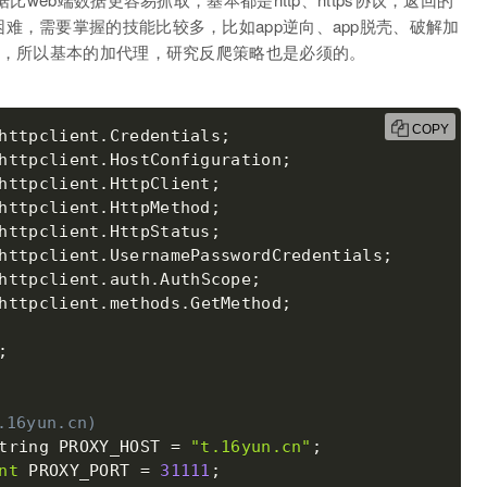
难，需要掌握的技能比较多，比如app逆向、app脱壳、破解加
的，所以基本的加代理，研究反爬策略也是必须的。
COPY
httpclient
.
Credentials
;
httpclient
.
HostConfiguration
;
httpclient
.
HttpClient
;
httpclient
.
HttpMethod
;
httpclient
.
HttpStatus
;
httpclient
.
UsernamePasswordCredentials
;
httpclient
.
auth
.
AuthScope
;
httpclient
.
methods
.
GetMethod
;
;
6yun.cn)
tring PROXY_HOST 
=
"t.16yun.cn"
;
nt
 PROXY_PORT 
=
31111
;