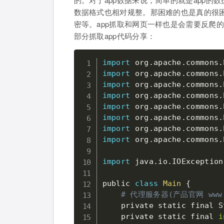
数据格式也相对规整。那困难的也是真的很困
密等。app抓取和网页一样也是会需要反爬
部分抓取app代码分享：
import
 org
.
apache
.
commons
.
import
 org
.
apache
.
commons
.
import
 org
.
apache
.
commons
.
import
 org
.
apache
.
commons
.
import
 org
.
apache
.
commons
.
import
 org
.
apache
.
commons
.
import
 org
.
apache
.
commons
.
import
 org
.
apache
.
commons
.
import
 java
.
io
.
IOException
public 
class
Main
{
# 代理服务器(产品官网 www.1
    private static final S
    private static final 
i