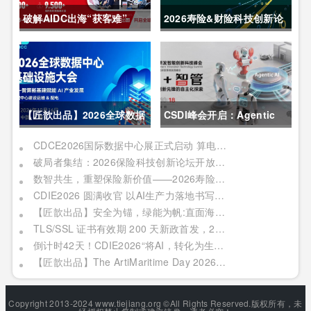
破解AIDC出海“获客难”
2026寿险&财险科技创新论
CDCE2026数据中心展
坛圆满举办
以“算电协同”重构全球算力
供应链
【匠歆出品】2026全球数据
CSDI峰会开启：Agentic
中心基础设施大会首发｜院
AI 落地应用的黄金期，智能
CDCE2026国际数据中心展正式启动 算电协同驱动产业升级 搭建全球合作平台
破局者集结：2026保险科技创新论坛开放“数智共生”最佳实践案例征集
士领衔，100+头部企业已确
系统重塑生产力
数智共生，重塑保险新价值——2026寿险&财险科技创新论坛即将启幕
认，500人齐聚上海
CDIE2026 圆满收官 以AI生产力落地书写数字化转型新答卷
【匠歆出品】安全为锚，绿能为帆:直面海事网络安全与绿色航运的双重挑战@The ArtiMaritime Day 2026匠歆海事攻坚日 | 5月29日·上海
TLS/SSL 证书有效期 200 天新政首发，2026 亚数TrustAsia CaaS 2.0 发布会邀您见证！
倒计时42天！CDIE2026“将AI，转化为生产力”峰会启幕在即！
【匠歆出品】The ArtiMaritime Day 2026匠歆海事攻坚日 | 5月28日·上海
Copyright 2013-2024 www.tiejiang.org ©All Rights Reserved.版权所有，未