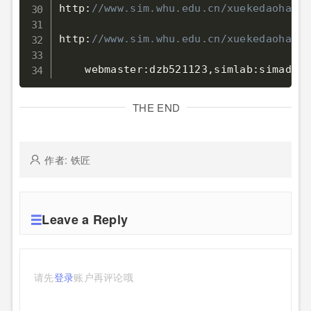
http:
//www.sim.whu.edu.cn/xuekedaohang/
http:
//www.sim.whu.edu.cn/xuekedaohang/
    webmaster:dzb521123
,
THE END
作者: 铁匠
Leave a Reply
请先
登录
账户再评论哦