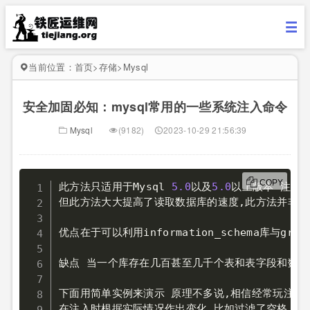
当前位置：
首页
>
存储
>
Mysql
安全加固必知：mysql常用的一些系统注入命令
Mysql
(9182)
2023-10-29 21:56:39
COPY
此方法只适用于Mysql 
5.0
以及
5.0
以上版本 注入方
但此方法大大提高了读取数据库的速度
,
此方法并非本
优点在于可以利用information_schema库与g
缺点 当一个库存在几百甚至几千个表和表字段和数据
下面用简单实例来演示 原理不多说
,
相信经常玩注入
在注入时根据实际情况作出变化 比如过滤了空格，使