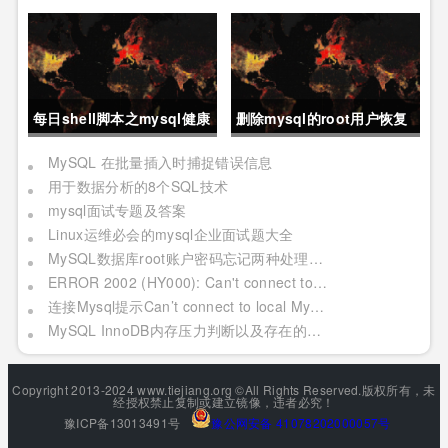
除重复行
MySQL？
每日shell脚本之mysql健康
删除mysql的root用户恢复
查询
方法
MySQL 在批量插入时捕捉错误信息
用于数据分析的8个SQL技术
mysql面试专题及答案
Linux运维必会的mysql企业面试题大全
MySQL数据库root账户密码忘记两种处理方法
ERROR 2002 (HY000): Can't connect to local MySQL server through socket '***' (2)
连接Mysql提示Can’t connect to local MySQL server through socket的解决方法
MySQL InnoDB内存压力判断以及存在的疑问
Copyright 2013-2024 www.tiejiang.org ©All Rights Reserved.版权所有，未
经授权禁止复制或建立镜像，违者必究！
豫ICP备13013491号
豫公网安备 41078202000057号