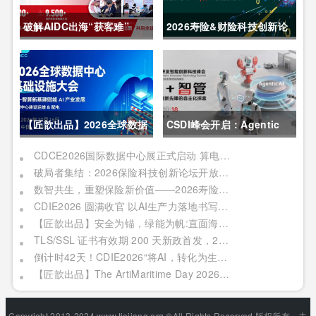
破解AIDC出海“获客难”
2026寿险&财险科技创新论
CDCE2026数据中心展
坛圆满举办
以“算电协同”重构全球算力
供应链
【匠歆出品】2026全球数据
CSDI峰会开启：Agentic
中心基础设施大会首发｜院
AI 落地应用的黄金期，智能
CDCE2026国际数据中心展正式启动 算电协同驱动产业升级 搭建全球合作平台
破局者集结：2026保险科技创新论坛开放“数智共生”最佳实践案例征集
士领衔，100+头部企业已确
系统重塑生产力
数智共生，重塑保险新价值——2026寿险&财险科技创新论坛即将启幕
认，500人齐聚上海
CDIE2026 圆满收官 以AI生产力落地书写数字化转型新答卷
【匠歆出品】安全为锚，绿能为帆:直面海事网络安全与绿色航运的双重挑战@The ArtiMaritime Day 2026匠歆海事攻坚日 | 5月29日·上海
TLS/SSL 证书有效期 200 天新政首发，2026 亚数TrustAsia CaaS 2.0 发布会邀您见证！
倒计时42天！CDIE2026“将AI，转化为生产力”峰会启幕在即！
【匠歆出品】The ArtiMaritime Day 2026匠歆海事攻坚日 | 5月28日·上海
Copyright 2013-2024 www.tiejiang.org ©All Rights Reserved.版权所有，未