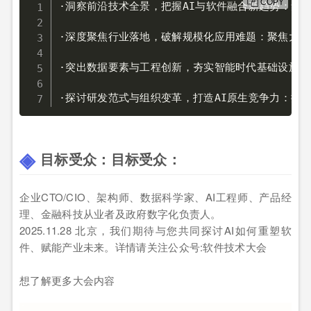
COPY
·洞察前沿技术全景，把握AI与软件融合新趋势：集中
·深度聚焦行业落地，破解规模化应用难题：聚焦大模
·突出数据要素与工程创新，夯实智能时代基础设施：
·探讨研发范式与组织变革，打造AI原生竞争力：探
目标受众：目标受众：
企业CTO/CIO、架构师、数据科学家、AI工程师、产品经
理、金融科技从业者及政府数字化负责人。
2025.11.28 北京，我们期待与您共同探讨AI如何重塑软
件、赋能产业未来。详情请关注公众号:软件技术大会
想了解更多大会内容