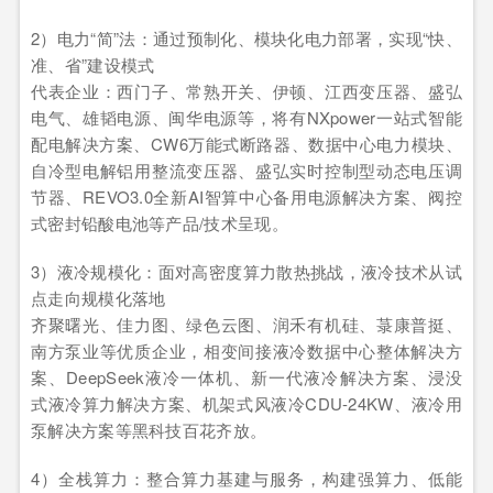
2）电力“简”法：通过预制化、模块化电力部署，实现“快、
准、省”建设模式
代表企业：西门子、常熟开关、伊顿、江西变压器、盛弘
电气、雄韬电源、闽华电源等，将有NXpower一站式智能
配电解决方案、CW6万能式断路器、数据中心电力模块、
自冷型电解铝用整流变压器、盛弘实时控制型动态电压调
节器、REVO3.0全新AI智算中心备用电源解决方案、阀控
式密封铅酸电池等产品/技术呈现。
3）液冷规模化：面对高密度算力散热挑战，液冷技术从试
点走向规模化落地
齐聚曙光、佳力图、绿色云图、润禾有机硅、菉康普挺、
南方泵业等优质企业，相变间接液冷数据中心整体解决方
案、DeepSeek液冷一体机、新一代液冷解决方案、浸没
式液冷算力解决方案、机架式风液冷CDU-24KW、液冷用
泵解决方案等黑科技百花齐放。
4）全栈算力：整合算力基建与服务，构建强算力、低能