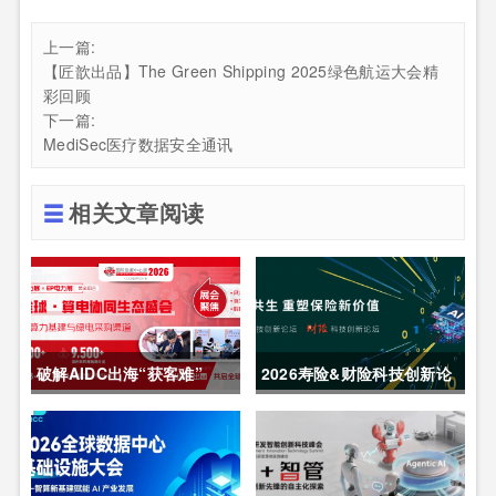
上一篇:
【匠歆出品】The Green Shipping 2025绿色航运大会精
彩回顾
下一篇:
MediSec医疗数据安全通讯
相关文章阅读
破解AIDC出海“获客难”
2026寿险&财险科技创新论
CDCE2026数据中心展
坛圆满举办
以“算电协同”重构全球算力