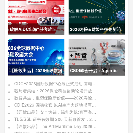
破解AIDC出海“获客难”
2026寿险&财险科技创新论
CDCE2026数据中心展
坛圆满举办
以“算电协同”重构全球算力
供应链
【匠歆出品】2026全球数据
CSDI峰会开启：Agentic
中心基础设施大会首发｜院
AI 落地应用的黄金期，智能
CDCE2026国际数据中心展正式启动 算电协同驱动产业升级 搭建全球合作平台
破局者集结：2026保险科技创新论坛开放“数智共生”最佳实践案例征集
士领衔，100+头部企业已确
系统重塑生产力
数智共生，重塑保险新价值——2026寿险&财险科技创新论坛即将启幕
认，500人齐聚上海
CDIE2026 圆满收官 以AI生产力落地书写数字化转型新答卷
【匠歆出品】安全为锚，绿能为帆:直面海事网络安全与绿色航运的双重挑战@The ArtiMaritime Day 2026匠歆海事攻坚日 | 5月29日·上海
TLS/SSL 证书有效期 200 天新政首发，2026 亚数TrustAsia CaaS 2.0 发布会邀您见证！
【匠歆出品】The ArtiMaritime Day 2026匠歆海事攻坚日 | 5月28日·上海