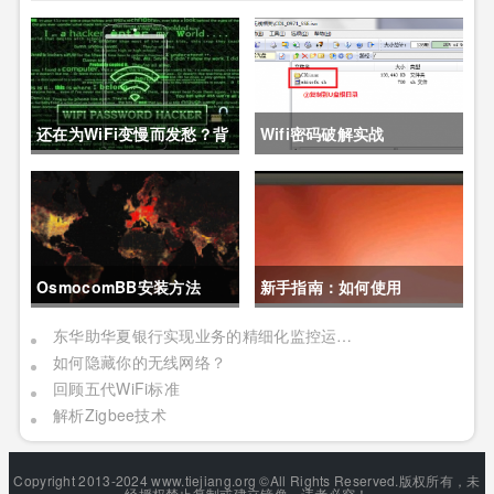
还在为WiFi变慢而发愁？背
Wifi密码破解实战
后有这五大坑
OsmocomBB安装方法
新手指南：如何使用
c118+osmocombb进行短
东华助华夏银行实现业务的精细化监控运维管理
如何隐藏你的无线网络？
信嗅探实验？
回顾五代WiFi标准
解析Zigbee技术
Copyright 2013-2024 www.tiejiang.org ©All Rights Reserved.版权所有，未
经授权禁止复制或建立镜像，违者必究！