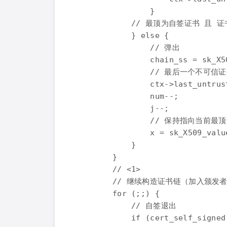
                }

            // 最顶为自签证书 且 证
            } else {

                // 弹出

                chain_ss = sk_X5
                // 最后一个不可信
                ctx->last_untrust
                num--;

                j--;

                // 保持指向当前最顶
                x = sk_X509_valu
            }

        }

        // <1>

        // 继续构造证书链（加入颁发者
        for (;;) {

            // 自签退出

            if (cert_self_signed(