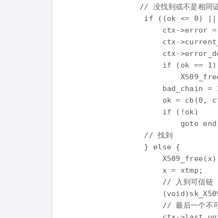
               // 没找到或不是相同证
                if ((ok <= 0) ||
                    ctx->error =
                    ctx->current_
                    ctx->error_de
                    if (ok == 1)

                        X509_free
                    bad_chain = 1
                    ok = cb(0, ct
                    if (!ok)

                        goto end;
                // 找到

                } else {

                    X509_free(x);
                    x = xtmp;

                    // 入到可信链

                    (void)sk_X50
                    // 最后一
                    ctx->last_unt