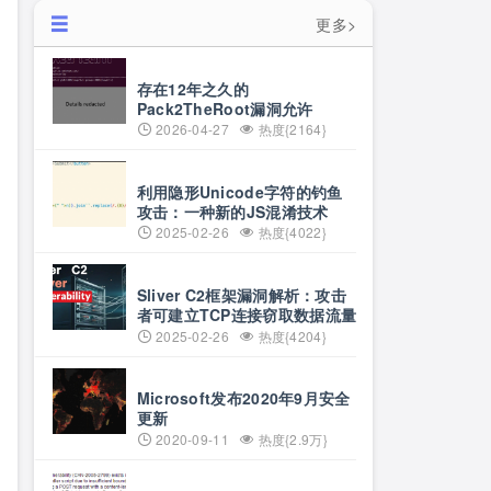
更多>
存在12年之久的
Pack2TheRoot漏洞允许
Linux用户获取root权限
2026-04-27
热度{2164}
利用隐形Unicode字符的钓鱼
攻击：一种新的JS混淆技术
2025-02-26
热度{4022}
Sliver C2框架漏洞解析：攻击
者可建立TCP连接窃取数据流量
2025-02-26
热度{4204}
Microsoft发布2020年9月安全
更新
2020-09-11
热度{2.9万}