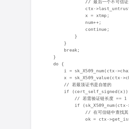
                // 最后一个不可信
                ctx->last_untrust
                x = xtmp;

                num++;

                continue;

            }

        }

        break;

    }

    do {

        i = sk_X509_num(ctx->chai
        x = sk_X509_value(ctx->ch
        // 若最顶证书是自签的

        if (cert_self_signed(x)) 
            // 若需验证链长度 == 1

            if (sk_X509_num(ctx-
                // 在可信链中查
                ok = ctx->get_is