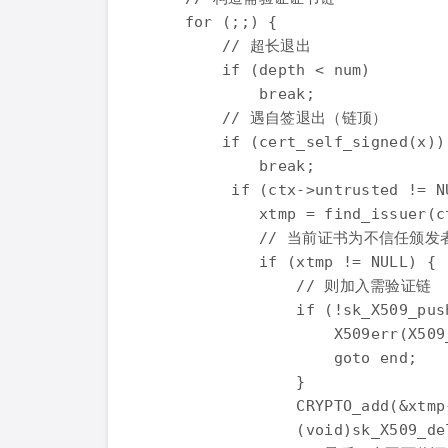
    for (;;) {

        // 超长退出

        if (depth < num)

            break;

        // 遇自签退出（链顶）

        if (cert_self_signed(x))

            break;

         if (ctx->untrusted != NU
            xtmp = find_issuer(ct
            // 当前证书为不信任颁
            if (xtmp != NULL) {

                // 则加入需验证链

                if (!sk_X509_pus
                    X509err(X509
                    goto end;

                }

                CRYPTO_add(&xtmp
                (void)sk_X509_de