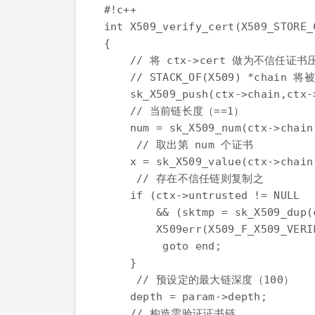
#!c++

int X509_verify_cert(X509_STORE_C
{

    // 将 ctx->cert 做为不信任证书压
    // STACK_OF(X509) *chai
    sk_X509_push(ctx->chain,ctx->
    // 当前链长度（==1）

    num = sk_X509_num(ctx->chain)
     // 取出第 num 个证书

    x = sk_X509_value(ctx->chain,
     // 存在不信任链则复制之

    if (ctx->untrusted != NULL

        && (sktmp = sk_X509_dup(
        X509err(X509_F_X509_VERI
         goto end;

    }

     // 预设定的最大链深度（100）

    depth = param->depth;

    // 构造需验证证书链
