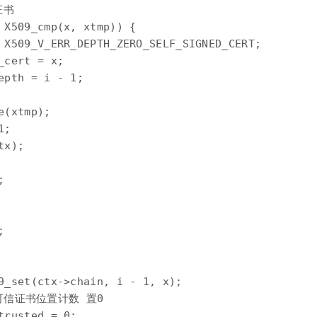
书

 X509_cmp(x, xtmp)) {

 X509_V_ERR_DEPTH_ZERO_SELF_SIGNED_CERT;

cert = x;

pth = i - 1;

(xtmp);

;

x);





9_set(ctx->chain, i - 1, x);

个不可信证书位置计数 置0

rusted = 0;
