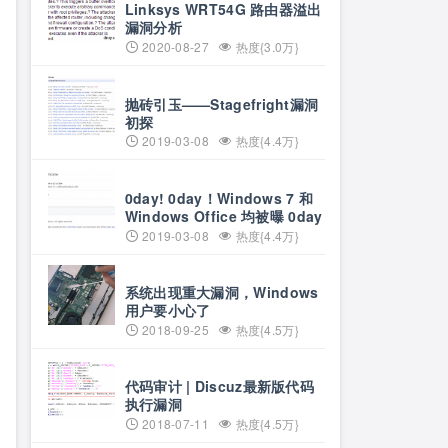
Linksys WRT54G 路由器溢出
漏洞分析
2020-08-27
热度{3.0万}
抛砖引玉——Stagefright漏洞
初探
2019-03-08
热度{4.4万}
0day! 0day！Windows 7 和
Windows Office 均被曝 0day
2019-03-08
热度{4.4万}
系统出现重大漏洞，Windows
用户要小心了
2018-09-25
热度{4.5万}
代码审计 | Discuz最新版代码
执行漏洞
2018-07-11
热度{4.5万}