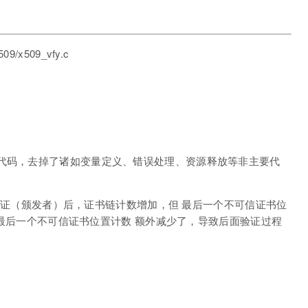
9/x509_vfy.c
的代码，去掉了诸如变量定义、错误处理、资源释放等非主要代
 处验证（颁发者）后，证书链计数增加，但 最后一个不可信证书位
程中 最后一个不可信证书位置计数 额外减少了，导致后面验证过程