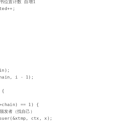
证书位置计数 自增1

ed++;

n);

ain, i - 1);

{

>chain) == 1) {

找其颁发者（找自己）

suer(&xtmp, ctx, x);
