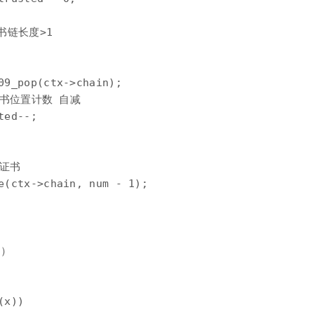
书链长度>1

09_pop(ctx->chain);

证书位置计数 自减

ed--;

证书

e(ctx->chain, num - 1);

）

x))
