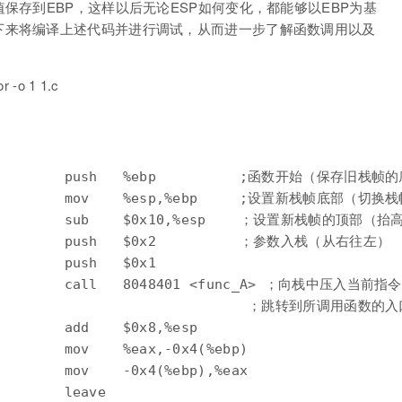
保存到EBP，这样以后无论ESP如何变化，都能够以EBP为基
下来将编译上述代码并进行调试，从而进一步了解函数调用以及
-o 1 1.c
           push   %ebp          ;函数开始（保存旧栈帧
           mov    %esp,%ebp     ;设置新栈帧底部（切换栈
             sub    $0x10,%esp    ；设置新栈帧的
           push   $0x2          ；参数入栈（从右往左）

        push   $0x1

 ff          call   8048401 <func_A> ；向栈中压
                                 ；跳转到所调用函数的
        add    $0x8,%esp

        mov    %eax,-0x4(%ebp)

        mov    -0x4(%ebp),%eax

        leave  
