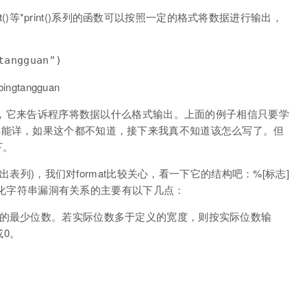
int()等*print()系列的函数可以按照一定的格式将数据进行输出，
gtangguan
符串，它来告诉程序将数据以什么格式输出。上面的例子相信只要学
熟能详，如果这个都不知道，接下来我真不知道该怎么写了。但
下。
mat", 输出表列)，我们对format比较关心，看一下它的结构吧：%[标志]
跟格式化字符串漏洞有关系的主要有以下几点：
出的最少位数。若实际位数多于定义的宽度，则按实际位数输
0。