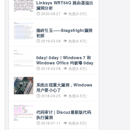
Linksys WRT54G 路由器溢出
漏洞分析
2020-08-27
热度{3.0万}
抛砖引玉——Stagefright漏洞
初探
2019-03-08
热度{4.4万}
0day! 0day！Windows 7 和
Windows Office 均被曝 0day
2019-03-08
热度{4.4万}
系统出现重大漏洞，Windows
用户要小心了
2018-09-25
热度{4.5万}
代码审计 | Discuz最新版代码
执行漏洞
2018-07-11
热度{4.5万}