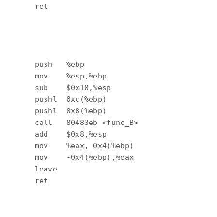
       ret 

        push   %ebp

        mov    %esp,%ebp

        sub    $0x10,%esp

        pushl  0xc(%ebp)

        pushl  0x8(%ebp)

        call   80483eb <func_B>

        add    $0x8,%esp

        mov    %eax,-0x4(%ebp)

        mov    -0x4(%ebp),%eax

        leave  
