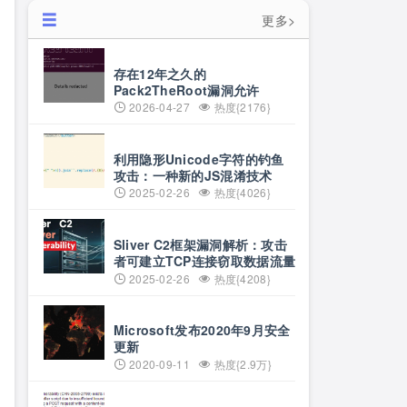
更多>
存在12年之久的
Pack2TheRoot漏洞允许
Linux用户获取root权限
2026-04-27
热度{2176}
利用隐形Unicode字符的钓鱼
攻击：一种新的JS混淆技术
2025-02-26
热度{4026}
Sliver C2框架漏洞解析：攻击
者可建立TCP连接窃取数据流量
2025-02-26
热度{4208}
Microsoft发布2020年9月安全
更新
2020-09-11
热度{2.9万}