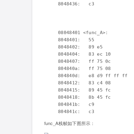
     8048436:   c3               
     08048401 <func_A>:

     8048401:   55              
     8048402:   89 e5           
     8048404:   83 ec 10        
     8048407:   ff 75 0c        
     804840a:   ff 75 08        
     804840d:   e8 d9 ff ff ff  
     8048412:   83 c4 08        
     8048415:   89 45 fc        
     8048418:   8b 45 fc        
     804841b:   c9              
func_A栈帧如下图所示：