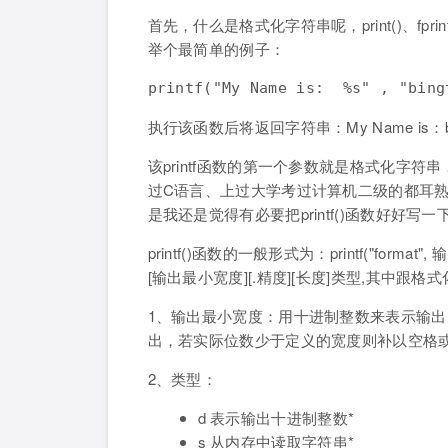
首先，什么是格式化字符串呢，print()、fpr
举个最简单的例子：
执行该函数后将返回字符串：My Name is：bin
该printf函数的第一个参数就是格式化字
过C语言、上过大学考过计算机二级的都耳
是我还是觉得有必要把printf()函数好好写一
printf()函数的一般形式为：printf("for
[输出最小宽度][.精度][长度]类型,其中
1、输出最小宽度：用十进制整数来表示输
出，若实际位数少于定义的宽度则补以空格或
2、类型：
d 表示输出十进制整数*
s 从内存中读取字符串*