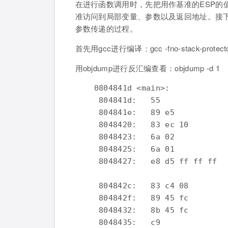
在进行函数调用时，先把用作基准的ESP的值
准访问到局部变量、参数以及返回地址。接
参数传递的过程。
首先用gcc进行编译：gcc -fno-stack-protector 
用objdump进行反汇编查看：objdump -d 1
    0804841d <main>:

     804841d:   55           
     804841e:   89 e5        
     8048420:   83 ec 10   
     8048423:   6a 02        
     8048425:   6a 01           
     8048427:   e8 d5 ff ff
                             
     804842c:   83 c4 08        
     804842f:   89 45 fc        
     8048432:   8b 45 fc        
     8048435:   c9              