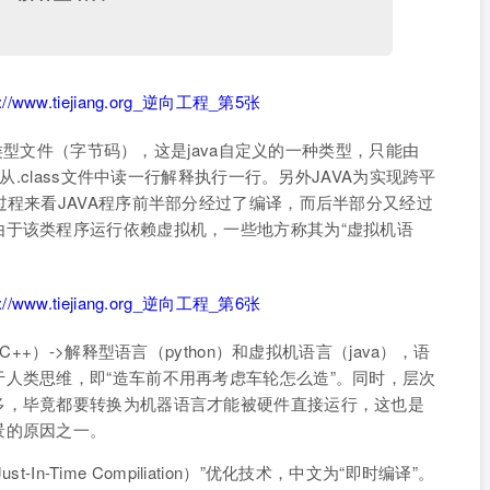
ss类型文件（字节码），这是java自定义的一种类型，只能由
从.class文件中读一行解释执行一行。另外JAVA为实现跨平
过程来看JAVA程序前半部分经过了编译，而后半部分又经过
由于该类程序运行依赖虚拟机，一些地方称其为“虚拟机语
++）->解释型语言（python）和虚拟机语言（java），语
人类思维，即“造车前不用再考虑车轮怎么造”。同时，层次
多，毕竟都要转换为机器语言才能被硬件直接运行，这也是
景的原因之一。
-In-Time Compiliation）”优化技术，中文为“即时编译”。