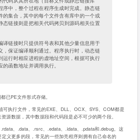
的代码从其所在地（目标文件或静态链接库
程序中，整个过程在程序生成时完成。静态链
件的集合，其中的每个文件含有库中的一个或
静态链接则是把相关代码拷贝到源码相关位置
编译链接时只提供符号表和其他少量信息用于
义，保证编译顺利通过。程序执行时，动态链
到运行时相应进程的虚地址空间，根据可执行
应的函数地址并调用执行。
则都已PE文件形式存储。
意为可移植可执行文件，常见的EXE、DLL、OCX、SYS、COM都是
相关资源数据，其中数据段和代码段是必不可少的两个段。
ata、.data、.rsrc、.edata、.idata、.pdata和.debug。这
要定义更多的段，常见的一些加壳程序则拥有自己命名的