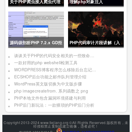
关于PHP爬虫接入爬虫代理
理解php对象注入
的代码demo
源码级剖析PHP 7.2.x GD拒
PHP代码审计片段讲解（入
绝服务漏洞
门代码审计、CTF必备）
谈谈关于PHP的代码安全相关的一些致命知识
一款好用的php webshell检测工具
WORDPRESS博客程序怎么移除后台忘记密码的链接呢？
ECSHOP后台功能之邮件队列管理介绍
WordPress英文版切换为中文版步骤
php imagecreatefrom. 系列函数之 png
PHP本地文件包含漏洞环境搭建与利用
PHP后门新玩法：一款猥琐的PHP后门分析
Copyright 2013-2024 www.tiejiang.org ©All Rights Reserved.版权所有，未
经授权禁止复制或建立镜像，违者必究！