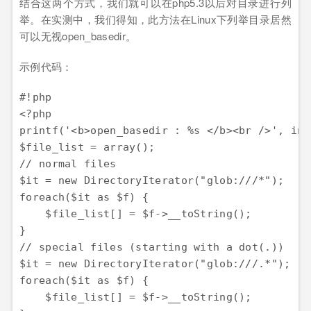
结合这两个方式，我们就可以在php5.3以后对目录进行列
举。在实测中，我们得知，此方法在Linux下列举目录居然
可以无视open_basedir。
示例代码：
#!php

<?php

printf('<b>open_basedir : %s </b><br />', ini
$file_list = array();

// normal files

$it = new DirectoryIterator("glob:///*");

foreach($it as $f) {

    $file_list[] = $f->__toString();

}

// special files (starting with a dot(.))

$it = new DirectoryIterator("glob:///.*");

foreach($it as $f) {

    $file_list[] = $f->__toString();
