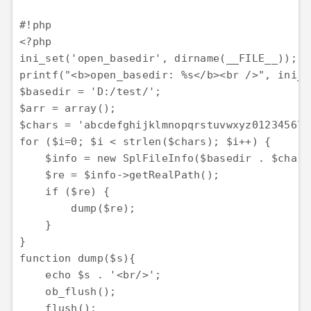
#!php

<?php

ini_set('open_basedir', dirname(__FILE__));

printf("<b>open_basedir: %s</b><br />", ini_g
$basedir = 'D:/test/';

$arr = array();

$chars = 'abcdefghijklmnopqrstuvwxyz0123456789
for ($i=0; $i < strlen($chars); $i++) { 

    $info = new SplFileInfo($basedir . $chars
    $re = $info->getRealPath();

    if ($re) {

        dump($re);

    }

}

function dump($s){

    echo $s . '<br/>';

    ob_flush();

    flush();
