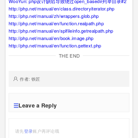
WooYun: php设计缺陷导致绕过open_basedir列举目录#2
http://php.net/manual/en/class.directoryiterator.php
http://php.net/manual/zh/wrappers.glob.php
http://php.net/manual/en/function.realpath.php
http://php.net/manual/en/splfileinfo.getrealpath.php
http://php.net/manual/en/book.image.php
http://php.net/manual/en/function.gettext.php
THE END
作者: 铁匠
Leave a Reply
请先
登录
账户再评论哦