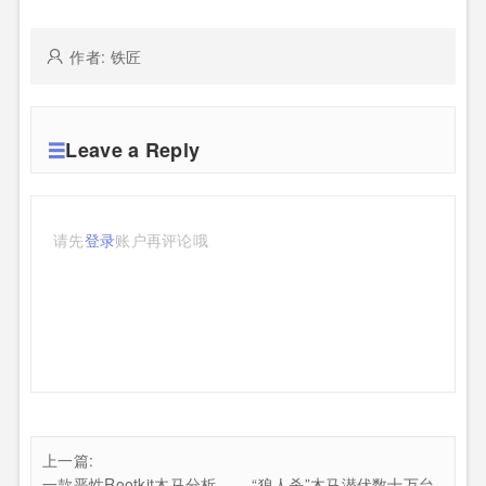
作者: 铁匠
Leave a Reply
请先
登录
账户再评论哦
上一篇:
一款恶性Rootkit木马分析 ——“狼人杀”木马潜伏数十万台