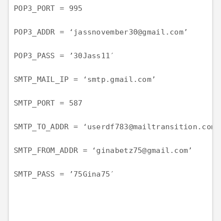
POP3_PORT = 995

POP3_ADDR = ‘jassnovember30@gmail.com’

POP3_PASS = ’30Jass11′

SMTP_MAIL_IP = ‘smtp.gmail.com’

SMTP_PORT = 587

SMTP_TO_ADDR = ‘userdf783@mailtransition.com’

SMTP_FROM_ADDR = ‘ginabetz75@gmail.com’

SMTP_PASS = ’75Gina75′