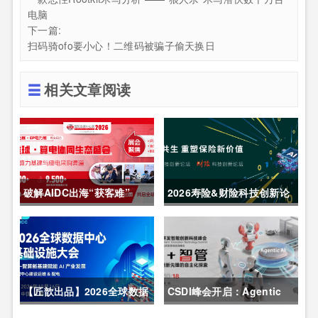
电脑
下一篇:
扫码骑ofo要小心！二维码被骗子偷天换日
相关文章阅读
破解AIDC出海“获客难”
2026寿险&财险科技创新论
CDCE2026数据中心展
坛圆满举办
以“算电协同”重构全球算力
供应链
【匠歆出品】2026全球数据
CSDI峰会开启：Agentic